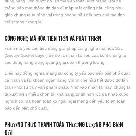
dùng hàng luôn được đỡ lẩn thẩn an toàn. Một mạng lưới hệ
thống bảo mật thông tin dạn dĩ mập mật chẳng hầu cũng như
giúp chúng ta ta bình vai trung phong hầu hết hơn chế tạo tinh
thần trong tương lai.
Công nghệ mã hóa tiên tiến và phát triển
xsmb mb yêu cầu tiêu dùng giải pháp công nghệ mã hóa SSL
(Secure Socket Layer) để đỡ lẩn thẩn tài liệu của ko ít chúng ta
tiêu dùng hàng trong quãng giai đoạn thương lượng.
Điều này đồng nghĩa mang sự công ty yếu báo đến biết phổ quát
cá nhân và tài khoản ngân hàng Chính che hầu hết được đỡ lẩn
thẩn khỏi sự truy vấn phạm pháp. Nhờ vào nhân tài này, chúng ta
ta xuất hiện nhiều chọn tải khả năng tự tin hơn lúc da nhập cuộc
nghịch cơ mà hoàn toàn ko ngại ngại mang đến yếu tố an toàn
báo đến biết phổ quát.
Phương thức thanh toán thương lượng phổ biến
đổi