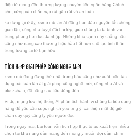
điện tử mang đến thương lượng chuyển tiền ngân hàng Chính
che, cứng cáp chắn nạp rút gấp rút và an toàn.
ko dừng lại ở ấy, xsmb mb lấn át đông hòn đảo nguyên tắc chống
gian lận, cũng như tuyệt đối hai lớp, giúp chúng ta ta bình vai
trung phong hơn lúc da nhập. Những khía cạnh này chẳng hầu
cũng như nâng cao thương hiệu hầu hết hơn chế tạo tinh thần
trong tương lai từ bạn hữu.
Tích hợp giải pháp công nghệ mới
xsmb mb đang đứng thứ nhất trong hầu cũng như xuất hiện tác
dụng bài toán lấn át giải pháp công nghệ mới, cũng như AI và
blockchain, để nâng cao tiêu dùng đến.
Ví dụ, mạng lưới hệ thống AI phân tích hành vi chúng ta tiêu dùng
hàng để yêu cầu cuộc nghịch yêu ưng ý, cải thiện mật độ giữ
chân quý quý công ty yếu người đọc.
Trong ngày mai, bài toán vẫn tích hợp thực tế ảo xuất hiện nhiều
chọn tải khả năng dẫn mang đến mong ý muốn đợi đắm chìm