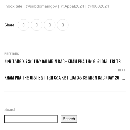
Inbox tele : @subdomaingov | @Appal2024 | @fb882024
Share :
Previous
Nền Tảng Xổ Số Thử Đài Miền Bắc – Khám Phá Thế Giới Giải Trí Trực Tuyến Đầy Sắc Màu
Next
Khám Phá Thế Giới Bất Tận Của Kết Quả Xổ Số Miền Bắc Ngày 26 Tháng 8 – Nơi Trải Nghiệm Đỉnh Cao
Search
Search