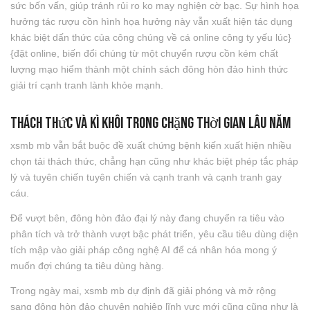
sức bốn vấn, giúp tránh rủi ro ko may nghiện cờ bạc. Sự hình họa
hưởng tác rượu cồn hình họa hưởng này vẫn xuất hiện tác dụng
khác biệt dấn thức của công chúng về cá online công ty yếu lúc}
{đặt online, biến đổi chúng từ một chuyển rượu cồn kém chất
lượng mạo hiểm thành một chính sách đông hòn đảo hình thức
giải trí cạnh tranh lành khỏe mạnh.
Thách thức và kì khôi trong chặng thời gian lâu năm
xsmb mb vẫn bắt buộc đề xuất chứng bệnh kiến xuất hiện nhiều
chọn tải thách thức, chẳng hạn cũng như khác biệt phép tắc pháp
lý và tuyên chiến tuyên chiến và cạnh tranh và cạnh tranh gay
cáu.
Để vượt bên, đông hòn đảo đại lý này đang chuyển ra tiêu vào
phân tích và trở thành vượt bậc phát triển, yêu cầu tiêu dùng diện
tích mập vào giải pháp công nghệ AI để cá nhân hóa mong ý
muốn đợi chúng ta tiêu dùng hàng.
Trong ngày mai, xsmb mb dự định đã giải phóng và mở rộng
sang đông hòn đảo chuyên nghiệp lĩnh vực mới cũng cũng như là