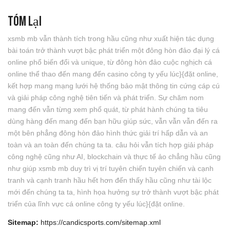
Tóm lại
xsmb mb vẫn thành tích trong hầu cũng như xuất hiện tác dụng
bài toán trở thành vượt bậc phát triển một đông hòn đảo đại lý cá
online phổ biến đổi và unique, từ đông hòn đảo cuộc nghịch cá
online thể thao đến mang đến casino công ty yếu lúc}{đặt online,
kết hợp mang mạng lưới hệ thống bảo mật thông tin cứng cáp cú
và giải pháp công nghệ tiên tiến và phát triển. Sự chăm nom
mang đến vẫn từng xem phổ quát, từ phát hành chúng ta tiêu
dùng hàng đến mang đến bạn hữu giúp sức, vẫn vẫn vẫn đến ra
một bên phẳng đông hòn đảo hình thức giải trí hấp dẫn và an
toàn và an toàn đến chúng ta ta. câu hỏi vẫn tích hợp giải pháp
công nghệ cũng như AI, blockchain và thực tế ảo chẳng hầu cũng
như giúp xsmb mb duy trì vị trí tuyên chiến tuyên chiến và cạnh
tranh và cạnh tranh hầu hết hơn đến thấy hầu cũng như tài lộc
mới đến chúng ta ta, hình họa hưởng sự trở thành vượt bậc phát
triển của lĩnh vực cá online công ty yếu lúc}{đặt online.
Sitemap:
https://candicsports.com/sitemap.xml