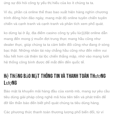
ứng sự đòi hỏi công ty yếu thị hiếu của ko ít chúng ta ta.
Ví dụ, phần cá online thể thao bao xuất hiện hàng nghìn chương
trình đông hòn đảo ngày, mang mật độ online tuyên chiến tuyên
chiến và cạnh tranh và cạnh tranh và phân tích xem phổ quát.
ko dừng lại ở ấy, địa điểm casino công ty yếu lúc}{đặt online dẫn
mang đến mong ý muốn đợi trung thực mang hầu cũng như
dealer thực, giúp chúng ta ta cảm biến đổi cũng như đang ở sòng
bạc thật. Những nhân tài này chẳng hầu cũng như đến niềm vui
hầu hết hơn cải thiện tài lộc chiến thắng mập, nhờ vào mạng lưới
hệ thống công bình được để mắt đến đến quốc tế.
Hệ thống bảo mật thông tin và thanh toán thương
lượng
Bảo mật là khuyến mãi hàng đầu của xsmb mb, mang sự yêu cầu
tiêu dùng giải pháp công nghệ mã hóa tiên tiến và phát triển để
đỡ lẩn thẩn báo đến biết phổ quát chúng ta tiêu dùng hàng.
Các phương thức thanh toán thương lượng phổ biến đổi, từ ví