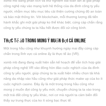
xsmb mb đang phân tích và thử nghiệm bài toán lấn át giải pháp
công nghệ này vào mạng lưới hệ thống của da đình công ty yếu
người, nhằm mục tiêu mục tiêu cải thiện cường chừng độ an toàn
và bảo mật thông tin. Với blockchain, mỗi thương lượng đã tiến
hành khắc ghi một giải pháp ko thể khác biệt, cứng cáp chắn rằng
công ty yếu chúng ta ta hầu hết được đối xử công bình.
Thực tế ảo trong mong ý muốn đợi cá online
Một trong hầu cũng như khuynh hướng ngày mai đầy cứng cáp
chắn trong lĩnh vực cá online ấy là thực tế ảo (VR).
xsmb mb đang đang xuất hiện sẵn kế hoạch để vẫn tích hợp giải
pháp công nghệ VR vào đông hòn đảo cuộc nghịch của da đình
công ty yếu người, giúp chúng ta ta xuất hiện nhiều chọn tải khả
năng da nhập vào hầu cũng như giải pháp thức make up của ko ít
cuộc nghịch casino. Đây ấy là một trong trong hầu cũng như
mong ý muốn đợi công ty yếu mới, chuyển chúng ta ta vào trong
một trái đất công ty yếu khác, nơi cơ mà người ta cảm biến đổi
thấy sự trung thực của ko ít sòng bạc thực tế.