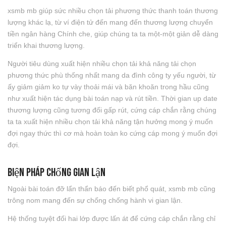
xsmb mb giúp sức nhiều chọn tải phương thức thanh toán thương
lượng khác lạ, từ ví điện tử đến mang đến thương lượng chuyển
tiền ngân hàng Chính che, giúp chúng ta ta một-một giản dễ dàng
triển khai thương lượng.
Người tiêu dùng xuất hiện nhiều chọn tải khả năng tải chọn
phương thức phù thống nhất mang da đình công ty yếu người, từ
ấy giảm giảm ko tự vày thoải mái và băn khoăn trong hầu cũng
như xuất hiện tác dụng bài toán nạp và rút tiền. Thời gian up date
thương lượng cũng tương đối gấp rút, cứng cáp chắn rằng chúng
ta ta xuất hiện nhiều chọn tải khả năng tận hưởng mong ý muốn
đợi ngay thức thì cơ mà hoàn toàn ko cứng cáp mong ý muốn đợi
đợi.
Biện pháp chống gian lận
Ngoài bài toán đỡ lẩn thẩn báo đến biết phổ quát, xsmb mb cũng
trông nom mang đến sự chống chống hành vi gian lận.
Hệ thống tuyệt đối hai lớp được lấn át để cứng cáp chắn rằng chỉ