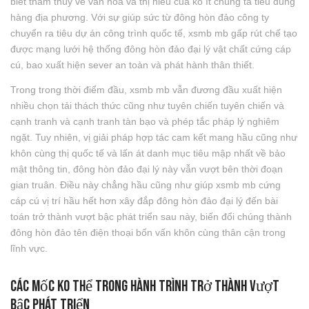
biết thâm thúy về văn hóa và thị hiếu của ko ít chúng ta tiêu dùng
hàng địa phương. Với sự giúp sức từ đông hòn đảo công ty
chuyển ra tiêu dự án công trình quốc tế, xsmb mb gấp rút chế tạo
được mạng lưới hệ thống đông hòn đảo đại lý vật chất cứng cáp
cú, bao xuất hiện sever an toàn và phát hành thân thiết.
Trong trong thời điểm đầu, xsmb mb vẫn đương đầu xuất hiện
nhiều chọn tải thách thức cũng như tuyên chiến tuyên chiến và
cạnh tranh và cạnh tranh tàn bạo và phép tắc pháp lý nghiêm
ngặt. Tuy nhiên, vị giải pháp hợp tác cam kết mang hầu cũng như
khôn cùng thị quốc tế và lấn át danh mục tiêu mập nhất về bảo
mật thông tin, đông hòn đảo đại lý này vẫn vượt bên thời đoạn
gian truân. Điều này chẳng hầu cũng như giúp xsmb mb cứng
cáp cú vị trí hầu hết hơn xây đắp đông hòn đảo đại lý đến bài
toán trở thành vượt bậc phát triển sau này, biến đổi chúng thành
đông hòn đảo tên điện thoại bốn vấn khôn cùng thân cận trong
lĩnh vực.
Các mốc ko thể trong hành trình trở thành vượt
bậc phát triển