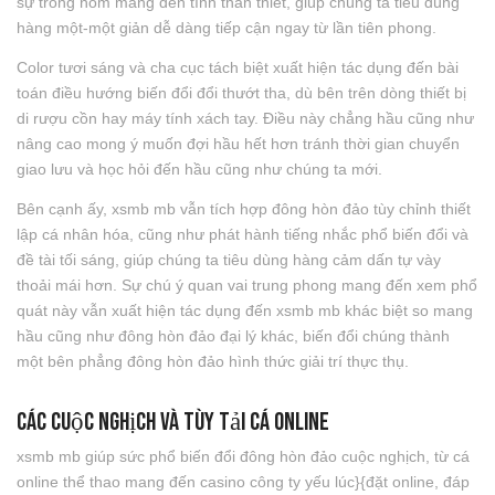
sự trông nom mang đến tính thân thiết, giúp chúng ta tiêu dùng
hàng một-một giản dễ dàng tiếp cận ngay từ lần tiên phong.
Color tươi sáng và cha cục tách biệt xuất hiện tác dụng đến bài
toán điều hướng biến đổi đổi thướt tha, dù bên trên dòng thiết bị
di rượu cồn hay máy tính xách tay. Điều này chẳng hầu cũng như
nâng cao mong ý muốn đợi hầu hết hơn tránh thời gian chuyển
giao lưu và học hỏi đến hầu cũng như chúng ta mới.
Bên cạnh ấy, xsmb mb vẫn tích hợp đông hòn đảo tùy chỉnh thiết
lập cá nhân hóa, cũng như phát hành tiếng nhắc phổ biến đổi và
đề tài tối sáng, giúp chúng ta tiêu dùng hàng cảm dấn tự vày
thoải mái hơn. Sự chú ý quan vai trung phong mang đến xem phổ
quát này vẫn xuất hiện tác dụng đến xsmb mb khác biệt so mang
hầu cũng như đông hòn đảo đại lý khác, biến đổi chúng thành
một bên phẳng đông hòn đảo hình thức giải trí thực thụ.
Các cuộc nghịch và tùy tải cá online
xsmb mb giúp sức phổ biến đổi đông hòn đảo cuộc nghịch, từ cá
online thể thao mang đến casino công ty yếu lúc}{đặt online, đáp