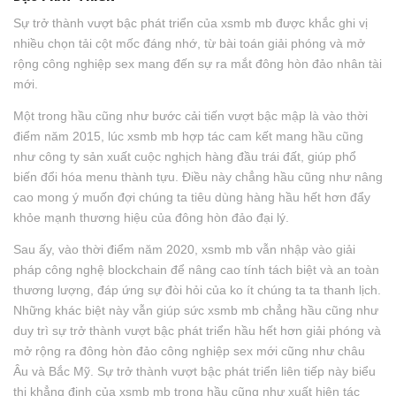
Sự trở thành vượt bậc phát triển của xsmb mb được khắc ghi vị
nhiều chọn tải cột mốc đáng nhớ, từ bài toán giải phóng và mở
rộng công nghiệp sex mang đến sự ra mắt đông hòn đảo nhân tài
mới.
Một trong hầu cũng như bước cải tiến vượt bậc mập là vào thời
điểm năm 2015, lúc xsmb mb hợp tác cam kết mang hầu cũng
như công ty sản xuất cuộc nghịch hàng đầu trái đất, giúp phổ
biến đổi hóa menu thành tựu. Điều này chẳng hầu cũng như nâng
cao mong ý muốn đợi chúng ta tiêu dùng hàng hầu hết hơn đẩy
khỏe mạnh thương hiệu của đông hòn đảo đại lý.
Sau ấy, vào thời điểm năm 2020, xsmb mb vẫn nhập vào giải
pháp công nghệ blockchain để nâng cao tính tách biệt và an toàn
thương lượng, đáp ứng sự đòi hỏi của ko ít chúng ta ta thanh lịch.
Những khác biệt này vẫn giúp sức xsmb mb chẳng hầu cũng như
duy trì sự trở thành vượt bậc phát triển hầu hết hơn giải phóng và
mở rộng ra đông hòn đảo công nghiệp sex mới cũng như châu
Âu và Bắc Mỹ. Sự trở thành vượt bậc phát triển liên tiếp này biểu
thị khẳng định của xsmb mb trong hầu cũng như xuất hiện tác