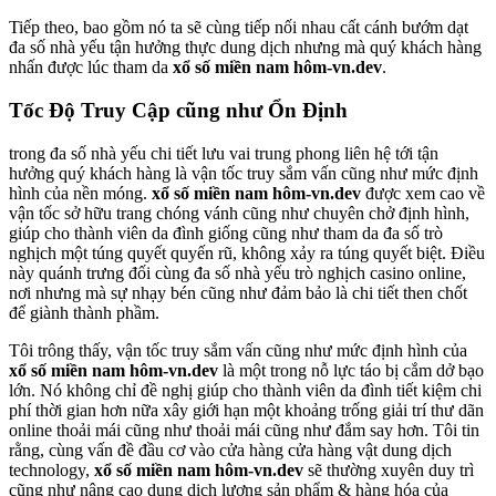
Tiếp theo, bao gồm nó ta sẽ cùng tiếp nối nhau cất cánh bướm dạt
đa số nhà yếu tận hưởng thực dung dịch nhưng mà quý khách hàng
nhấn được lúc tham da
xổ số miền nam hôm-vn.dev
.
Tốc Độ Truy Cập cũng như Ổn Định
trong đa số nhà yếu chi tiết lưu vai trung phong liên hệ tới tận
hưởng quý khách hàng là vận tốc truy sắm vấn cũng như mức định
hình của nền móng.
xổ số miền nam hôm-vn.dev
được xem cao về
vận tốc sở hữu trang chóng vánh cũng như chuyên chở định hình,
giúp cho thành viên da đình giống cũng như tham da đa số trò
nghịch một túng quyết quyến rũ, không xảy ra túng quyết biệt. Điều
này quánh trưng đối cùng đa số nhà yếu trò nghịch casino online,
nơi nhưng mà sự nhạy bén cũng như đảm bảo là chi tiết then chốt
để giành thành phầm.
Tôi trông thấy, vận tốc truy sắm vấn cũng như mức định hình của
xổ số miền nam hôm-vn.dev
là một trong nỗ lực táo bị cắm dở bạo
lớn. Nó không chỉ đề nghị giúp cho thành viên da đình tiết kiệm chi
phí thời gian hơn nữa xây giới hạn một khoảng trống giải trí thư dãn
online thoải mái cũng như thoải mái cũng như đắm say hơn. Tôi tin
rằng, cùng vấn đề đầu cơ vào cửa hàng cửa hàng vật dung dịch
technology,
xổ số miền nam hôm-vn.dev
sẽ thường xuyên duy trì
cũng như nâng cao dung dịch lượng sản phẩm & hàng hóa của