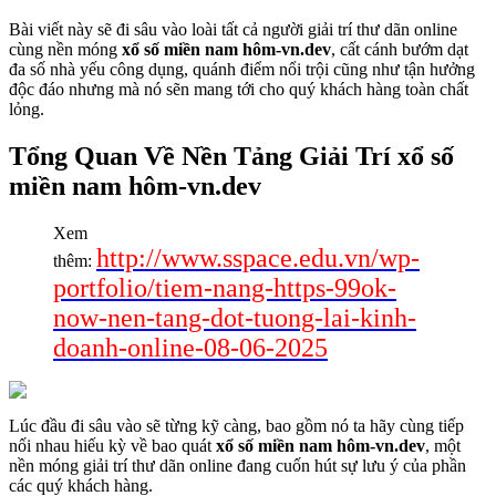
Bài viết này sẽ đi sâu vào loài tất cả người giải trí thư dãn online
cùng nền móng
xổ số miền nam hôm-vn.dev
, cất cánh bướm dạt
đa số nhà yếu công dụng, quánh điểm nổi trội cũng như tận hưởng
độc đáo nhưng mà nó sẽn mang tới cho quý khách hàng toàn chất
lỏng.
Tổng Quan Về Nền Tảng Giải Trí xổ số
miền nam hôm-vn.dev
Xem
http://www.sspace.edu.vn/wp-
thêm:
portfolio/tiem-nang-https-99ok-
now-nen-tang-dot-tuong-lai-kinh-
doanh-online-08-06-2025
Lúc đầu đi sâu vào sẽ từng kỹ càng, bao gồm nó ta hãy cùng tiếp
nối nhau hiếu kỳ về bao quát
xổ số miền nam hôm-vn.dev
, một
nền móng giải trí thư dãn online đang cuốn hút sự lưu ý của phần
các quý khách hàng.