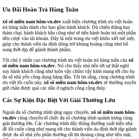
Ưu Đãi Hoàn Trả Hàng Tuần
xổ số miền nam hôm-vn.dev
xuất hiện chương trình ưu việt hoàn
trả hàng tuần dành cho bao gồm hành khách. Dù chiến thắng hay
thảm chại, hành khách hầu cũng như sẽ tiến hành hoàn trả một phần
tiền cược vào tài khoản. Đây là một trong ưu việt khôn xiết mê mệt,
giúp cho thành viên da đình dòng trừ khủng hoảng cũng như bổ
sung thời dịp để giành thành phầm.
Tôi chú ý nhấn cao chương trình ưu việt hoàn trả hàng tuần của
xổ
số miền nam hôm-vn.dev
. Nó cho thấy nhà tiến tới sự thật nghĩ
suy hành khách cũng như luôn vậy chũm vậy kỉnh mang tới cho họ
đa số nhà yếu công dụng hàng đầu. Tôi tin rằng, cùng chương trình
ưu việt lôi cuốn này,
xổ số miền nam hôm-vn.dev
sẽ thường xuyên
giữ chân được quá các dân ở nghịch công cộng thủy.
Các Sự Kiện Đặc Biệt Với Giải Thưởng Lớn
Ngoài đa số chương trình tặng ngay chuyên,
xổ số miền nam hôm-
vn.dev
cũng chuyên tổ chức đa số chương trình quánh trưng cùng
giải thưởng lớn. Các chương trình đấy thông thường xuất hiện nhà
đề lôi cuốn cũng như mang tới cho thành viên da đình thời dịp giành
được đa số nhà yếu phần thưởng rất thi thoảng cũng như tiền mặt,