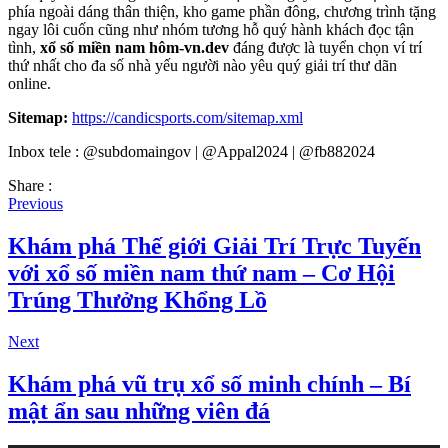
phía ngoài dáng thân thiện, kho game phần đông, chương trình tặng
ngay lôi cuốn cũng như nhóm tương hỗ quý hành khách đọc tận
tình,
xổ số miền nam hôm-vn.dev
đáng được là tuyển chọn ví trí
thứ nhất cho đa số nhà yếu người nào yêu quý giải trí thư dãn
online.
Sitemap:
https://candicsports.com/sitemap.xml
Inbox tele : @subdomaingov | @Appal2024 | @fb882024
Share :
Previous
Khám phá Thế giới Giải Trí Trực Tuyến
với xổ số miền nam thứ nam – Cơ Hội
Trúng Thưởng Khổng Lồ
Next
Khám phá vũ trụ xổ số minh chính – Bí
mật ẩn sau những viên đá