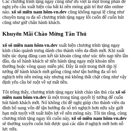
Các chương trình tặng ngay cũng như ưu việt là một trong phần đề
nghị yêu cầu xuất hiện của bất kì nền móng giải trí thư dãn online
nào.
xổ số miền nam hôm-vn.dev
cũng không ngoại lệ cũng như
chuyên tung ra đa số chương trình tặng ngay lôi cuốn để cuốn hút
cũng như giữ chân hành khách.
Khuyến Mãi Chào Mừng Tân Thủ
xổ số miền nam hôm-vn.dev
xuất hiện chương trình tặng ngay
kính chào quánh trưng dành cho thành viên da đình mới. Khi xuất
hiện tác dụng đăng cam kết tài khoản cũng như xúc tiến nạp tiền lần
đầu, đa số hành khách sẽ tiến hành tặng ngay một khoản tiền
thưởng hoặc vòng quay miễn phí. Đây là một trong thời dịp lý
tưởng để hành khách mới giống cũng như tận hưởng đa số trò
nghịch trên nền móng này nhưng mà không thắt chặt cũng như vậy
định yêu cầu bé ruột về sự mất tiền.
Tôi trông thấy, chương trình tặng ngay kính chào tân thủ của
xổ số
miền nam hôm-vn.dev
là một trong túng quyết lý tưởng để cuốn
hút hành khách mới. Nó không chỉ đề nghị giúp cho thành viên da
đình bổ sung vốn để tận hưởng đa số trò nghịch hơn nữa xây giới
hạn một tuyệt vời xuất hiện lợi về nền móng này. Tôi tin rằng, cùng
chương trình tặng ngay lôi cuốn này,
xổ số miền nam hôm-vn.dev
sẽ thường xuyên cuốn hút được quá các dân ở nghịch mới hơn nỗ
lực nữa.