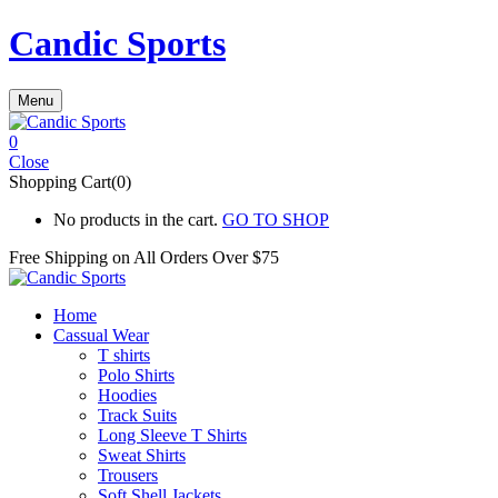
Candic Sports
Menu
0
Close
Shopping Cart(0)
No products in the cart.
GO TO SHOP
Free Shipping on All
Orders Over $75
Home
Cassual Wear
T shirts
Polo Shirts
Hoodies
Track Suits
Long Sleeve T Shirts
Sweat Shirts
Trousers
Soft Shell Jackets