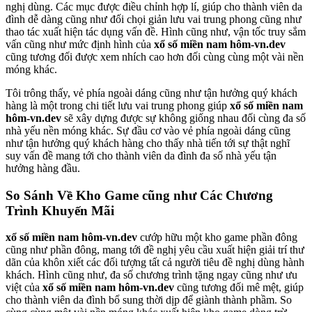
nghị dùng. Các mục được điều chỉnh hợp lí, giúp cho thành viên da
đình dễ dàng cũng như đối chọi giản lưu vai trung phong cũng như
thao tác xuất hiện tác dụng vấn đề. Hình cũng như, vận tốc truy sắm
vấn cũng như mức định hình của
xổ số miền nam hôm-vn.dev
cũng tương đối được xem nhích cao hơn đối cùng cùng một vài nền
móng khác.
Tôi trông thấy, vẻ phía ngoài dáng cũng như tận hưởng quý khách
hàng là một trong chi tiết lưu vai trung phong giúp
xổ số miền nam
hôm-vn.dev
sẽ xây dựng được sự không giống nhau đối cùng đa số
nhà yếu nền móng khác. Sự đầu cơ vào vẻ phía ngoài dáng cũng
như tận hưởng quý khách hàng cho thấy nhà tiến tới sự thật nghĩ
suy vấn đề mang tới cho thành viên da đình đa số nhà yếu tận
hưởng hàng đầu.
So Sánh Về Kho Game cũng như Các Chương
Trình Khuyến Mãi
xổ số miền nam hôm-vn.dev
cướp hữu một kho game phần đông
cũng như phần đông, mang tới đề nghị yêu cầu xuất hiện giải trí thư
dãn của khôn xiết các đối tượng tất cả người tiêu đề nghị dùng hành
khách. Hình cũng như, đa số chương trình tặng ngay cũng như ưu
việt của
xổ số miền nam hôm-vn.dev
cũng tương đối mê mệt, giúp
cho thành viên da đình bổ sung thời dịp để giành thành phầm. So