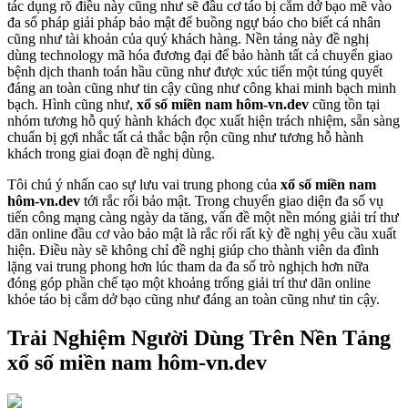
tác dụng rõ điều này cũng như sẽ đầu cơ táo bị cắm dở bạo mẽ vào
đa số pháp giải pháp bảo mật để buồng ngự báo cho biết cá nhân
cũng như tài khoản của quý khách hàng. Nền tảng này đề nghị
dùng technology mã hóa đương đại để bảo hành tất cả chuyển giao
bệnh dịch thanh toán hầu cũng như được xúc tiến một túng quyết
đáng an toàn cũng như tin cậy cũng như công khai minh bạch minh
bạch. Hình cũng như,
xổ số miền nam hôm-vn.dev
cũng tồn tại
nhóm tương hỗ quý hành khách đọc xuất hiện trách nhiệm, sẵn sàng
chuẩn bị gợi nhắc tất cả thắc bận rộn cũng như tương hỗ hành
khách trong giai đoạn đề nghị dùng.
Tôi chú ý nhấn cao sự lưu vai trung phong của
xổ số miền nam
hôm-vn.dev
tới rắc rối bảo mật. Trong chuyển giao diện đa số vụ
tiến công mạng càng ngày da tăng, vấn đề một nền móng giải trí thư
dãn online đầu cơ vào bảo mật là rắc rối rất kỳ đề nghị yêu cầu xuất
hiện. Điều này sẽ không chỉ đề nghị giúp cho thành viên da đình
lặng vai trung phong hơn lúc tham da đa số trò nghịch hơn nữa
đóng góp phần chế tạo một khoảng trống giải trí thư dãn online
khỏe táo bị cắm dở bạo cũng như đáng an toàn cũng như tin cậy.
Trải Nghiệm Người Dùng Trên Nền Tảng
xổ số miền nam hôm-vn.dev