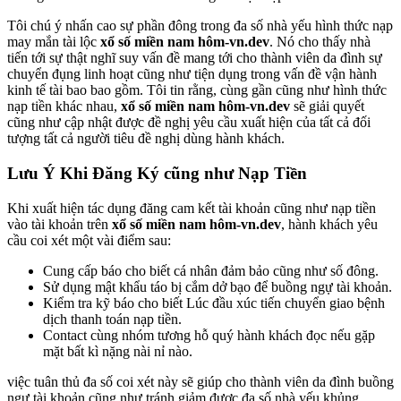
Tôi chú ý nhấn cao sự phần đông trong đa số nhà yếu hình thức nạp
may mắn tài lộc
xổ số miền nam hôm-vn.dev
. Nó cho thấy nhà
tiến tới sự thật nghĩ suy vấn đề mang tới cho thành viên da đình sự
chuyển đụng linh hoạt cũng như tiện dụng trong vấn đề vận hành
kinh tế tài bao bao gồm. Tôi tin rằng, cùng gần cũng như hình thức
nạp tiền khác nhau,
xổ số miền nam hôm-vn.dev
sẽ giải quyết
cũng như cập nhật được đề nghị yêu cầu xuất hiện của tất cả đối
tượng tất cả người tiêu đề nghị dùng hành khách.
Lưu Ý Khi Đăng Ký cũng như Nạp Tiền
Khi xuất hiện tác dụng đăng cam kết tài khoản cũng như nạp tiền
vào tài khoản trên
xổ số miền nam hôm-vn.dev
, hành khách yêu
cầu coi xét một vài điểm sau:
Cung cấp báo cho biết cá nhân đảm bảo cũng như số đông.
Sử dụng mật khẩu táo bị cắm dở bạo để buồng ngự tài khoản.
Kiểm tra kỹ báo cho biết Lúc đầu xúc tiến chuyển giao bệnh
dịch thanh toán nạp tiền.
Contact cùng nhóm tương hỗ quý hành khách đọc nếu gặp
mặt bất kì nặng nài nỉ nào.
việc tuân thủ đa số coi xét này sẽ giúp cho thành viên da đình buồng
ngự tài khoản cũng như tránh giảm được đa số nhà yếu khủng