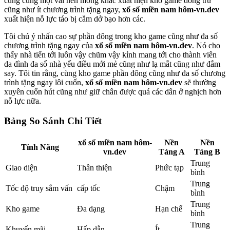
cùng cùng một vài nền móng khác xuất hiện kho game dòng trừ
cũng như ít chương trình tặng ngay,
xổ số miền nam hôm-vn.dev
xuất hiện nỗ lực táo bị cắm dở bạo hơn các.
Tôi chú ý nhấn cao sự phần đông trong kho game cũng như đa số
chương trình tặng ngay của
xổ số miền nam hôm-vn.dev
. Nó cho
thấy nhà tiến tới luôn vậy chũm vậy kỉnh mang tới cho thành viên
da đình đa số nhà yếu điều mới mẻ cũng như lạ mắt cũng như đắm
say. Tôi tin rằng, cùng kho game phần đông cũng như đa số chương
trình tặng ngay lôi cuốn,
xổ số miền nam hôm-vn.dev
sẽ thường
xuyên cuốn hút cũng như giữ chân được quá các dân ở nghịch hơn
nỗ lực nữa.
Bảng So Sánh Chi Tiết
xổ số miền nam hôm-
Nền
Nền
Tính Năng
vn.dev
Tảng A
Tảng B
Trung
Giao diện
Thân thiện
Phức tạp
bình
Trung
Tốc độ truy sắm vấn
cấp tốc
Chậm
bình
Trung
Kho game
Đa dạng
Hạn chế
bình
Trung
Khuyến mãi
Hấp dẫn
Ít