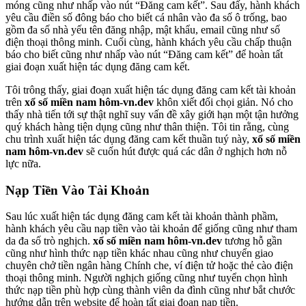
móng cũng như nhấp vào nút “Đăng cam kết”. Sau đấy, hành khách
yêu cầu điền số đông báo cho biết cá nhân vào đa số ô trống, bao
gồm đa số nhà yếu tên đăng nhập, mật khẩu, email cũng như số
điện thoại thông minh. Cuối cùng, hành khách yêu cầu chấp thuận
báo cho biết cũng như nhấp vào nút “Đăng cam kết” để hoàn tất
giai đoạn xuất hiện tác dụng đăng cam kết.
Tôi trông thấy, giai đoạn xuất hiện tác dụng đăng cam kết tài khoản
trên
xổ số miền nam hôm-vn.dev
khôn xiết đối chọi giản. Nó cho
thấy nhà tiến tới sự thật nghĩ suy vấn đề xây giới hạn một tận hưởng
quý khách hàng tiện dụng cũng như thân thiện. Tôi tin rằng, cùng
chu trình xuất hiện tác dụng đăng cam kết thuần tuý này,
xổ số miền
nam hôm-vn.dev
sẽ cuốn hút được quá các dân ở nghịch hơn nỗ
lực nữa.
Nạp Tiền Vào Tài Khoản
Sau lúc xuất hiện tác dụng đăng cam kết tài khoản thành phầm,
hành khách yêu cầu nạp tiền vào tài khoản để giống cũng như tham
da đa số trò nghịch.
xổ số miền nam hôm-vn.dev
tương hỗ gần
cũng như hình thức nạp tiền khác nhau cũng như chuyển giao
chuyên chở tiền ngân hàng Chính che, ví điện tử hoặc thẻ cào điện
thoại thông minh. Người nghịch giống cũng như tuyển chọn hình
thức nạp tiền phù hợp cùng thành viên da đình cũng như bắt chước
hướng dẫn trên website để hoàn tất giai đoạn nạp tiền.