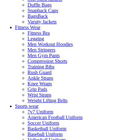
Duffle Bags
Snapback Caps
BagsBack
Varsity Jackets
Fitness Wear
Fitness Bra
Legging
Men Workout Hoodies
Men Stringers
Men Gym Pants
Compression Shorts
Training Bibs
Rush Guard
Ankle Straps
Knee Wraps
Grip Pads
Wrist Straps
Weight Lifting Belts
Sports wear
7v7 Uniform
American Football Uniform
Soccer Uniform
Basketball Uniform
Baseball Uniform
Volleyball Uniform