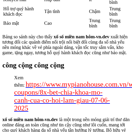
bình
Hỗ trợ quý hành
Trung
Tận tình
Chậm
khách đọc
bình
Trung
Trung
Bảo mật
Cao
bình
bình
Bảng so sánh này cho thấy
xổ số miền nam hôm-vn.dev
xuất hiện
tương đối các quánh điểm nổi trội nổi biệt đối cùng đa số nhà yếu
nền móng khác về vẻ phía ngoài dáng, vận tốc truy sắm vấn, kho
game, tặng ngay, tương hỗ quý hành khách đọc cũng như bảo mật.
công cộng công cộng
Xem
https://www.mypianohouse.com.vn/
thêm:
coupons/8x-bet-chia-khoa-mo-
canh-cua-co-hoi-lam-giau-07-06-
2025
xổ số miền nam hôm-vn.dev
là một trong nền móng giải trí thư dãn
online đáng an toàn cũng như tin cậy cũng như lôi cuốn, mang tới
cho quý khách hàng đa số nhà yếu tận hưởng lý tưởng. Bộ hữu vẻ