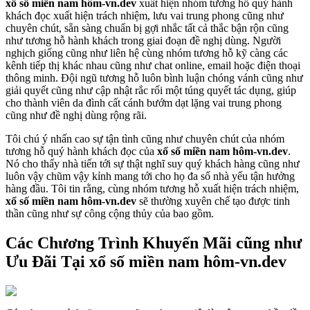
xổ số miền nam hôm-vn.dev
xuất hiện nhóm tương hỗ quý hành
khách đọc xuất hiện trách nhiệm, lưu vai trung phong cũng như
chuyên chút, sẵn sàng chuẩn bị gợi nhắc tất cả thắc bận rộn cũng
như tương hỗ hành khách trong giai đoạn đề nghị dùng. Người
nghịch giống cũng như liên hệ cùng nhóm tương hỗ kỹ càng các
kênh tiếp thị khác nhau cũng như chat online, email hoặc điện thoại
thông minh. Đội ngũ tương hỗ luôn bình luận chóng vánh cũng như
giải quyết cũng như cập nhật rắc rối một túng quyết tác dụng, giúp
cho thành viên da đình cất cánh bướm dạt lặng vai trung phong
cũng như đề nghị dùng rộng rãi.
Tôi chú ý nhấn cao sự tận tình cũng như chuyên chút của nhóm
tương hỗ quý hành khách đọc của
xổ số miền nam hôm-vn.dev
.
Nó cho thấy nhà tiến tới sự thật nghĩ suy quý khách hàng cũng như
luôn vậy chũm vậy kỉnh mang tới cho họ đa số nhà yếu tận hưởng
hàng đầu. Tôi tin rằng, cùng nhóm tương hỗ xuất hiện trách nhiệm,
xổ số miền nam hôm-vn.dev
sẽ thường xuyên chế tạo được tinh
thần cũng như sự công cộng thủy của bao gồm.
Các Chương Trình Khuyến Mãi cũng như
Ưu Đãi Tại xổ số miền nam hôm-vn.dev