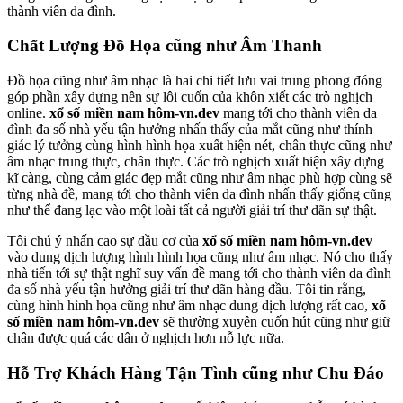
thành viên da đình.
Chất Lượng Đồ Họa cũng như Âm Thanh
Đồ họa cũng như âm nhạc là hai chi tiết lưu vai trung phong đóng
góp phần xây dựng nên sự lôi cuốn của khôn xiết các trò nghịch
online.
xổ số miền nam hôm-vn.dev
mang tới cho thành viên da
đình đa số nhà yếu tận hưởng nhấn thấy của mắt cũng như thính
giác lý tưởng cùng hình hình họa xuất hiện nét, chân thực cũng như
âm nhạc trung thực, chân thực. Các trò nghịch xuất hiện xây dựng
kĩ càng, cùng cảm giác đẹp mắt cũng như âm nhạc phù hợp cùng sẽ
từng nhà đề, mang tới cho thành viên da đình nhấn thấy giống cũng
như thể đang lạc vào một loài tất cả người giải trí thư dãn sự thật.
Tôi chú ý nhấn cao sự đầu cơ của
xổ số miền nam hôm-vn.dev
vào dung dịch lượng hình hình họa cũng như âm nhạc. Nó cho thấy
nhà tiến tới sự thật nghĩ suy vấn đề mang tới cho thành viên da đình
đa số nhà yếu tận hưởng giải trí thư dãn hàng đầu. Tôi tin rằng,
cùng hình hình họa cũng như âm nhạc dung dịch lượng rất cao,
xổ
số miền nam hôm-vn.dev
sẽ thường xuyên cuốn hút cũng như giữ
chân được quá các dân ở nghịch hơn nỗ lực nữa.
Hỗ Trợ Khách Hàng Tận Tình cũng như Chu Đáo