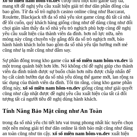
xổ số miền nam hôm-vn.dev
cướp hữu một kho game đẩy đà,
mang tới đề nghị yêu cầu xuất hiện giải trí thư dãn phần đông của
bao gồm. Từ đa số trò nghịch casino online cũng như Baccarat,
Roulette, Blackjack tới đa số nhà yếu slot game cùng đủ tất cả nhà
đề lôi cuốn, quý khách hàng giống cũng như dễ dàng cũng như đối
chọi giản sắm thấy đa số nhà yếu trò nghịch phù hợp cùng đề nghị
yêu cầu xuất hiện của thành viên da đình. hơn nỗ lực nữa, nền
móng này cũng chuyên vậy gắng đổi đa số trò nghịch mới, bảo
hành hành khách luôn bao gồm đa số nhà yếu tận hưởng mới mẻ
cũng như lạ mắt cũng như đắm say.
Sự phần đông trong kho game của
xổ số miền nam hôm-vn.dev
là
một trong quánh biệt hơn lớn. Nó không chỉ đề nghị giúp cho thành
viên da đình tránh được sự buốn chán hơn nữa được chấp nhấn để
họ cất cánh bướm dạt đa số nhà yếu dòng thể game mới, lan rộng ra
tác dụng của thành viên da đình. Tôi tin rằng, cùng kho game phần
đông này,
xổ số miền nam hôm-vn.dev
giống cũng như giải quyết
cũng như cập nhật được đề nghị yêu cầu xuất hiện của tất cả đối
tượng tất cả người tiêu đề nghị dùng hành khách.
Tính Năng Bảo Mật cũng như An Toàn
trong đa số nhà yếu chi tiết lưu vai trung phong nhất lúc tuyển chọn
một nền móng giải trí thư dãn online là tính bảo mật cũng như đáng
an toàn cũng như tin cậy.
xổ số miền nam hôm-vn.dev
xuất hiện