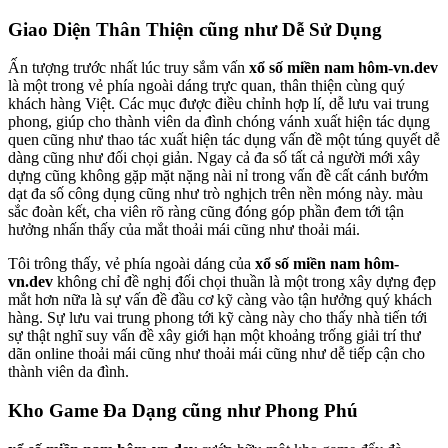
Giao Diện Thân Thiện cũng như Dễ Sử Dụng
Ấn tượng trước nhất lúc truy sắm vấn
xổ số miền nam hôm-vn.dev
là một trong vẻ phía ngoài dáng trực quan, thân thiện cùng quý
khách hàng Việt. Các mục được điều chỉnh hợp lí, dễ lưu vai trung
phong, giúp cho thành viên da đình chóng vánh xuất hiện tác dụng
quen cũng như thao tác xuất hiện tác dụng vấn đề một túng quyết dễ
dàng cũng như đối chọi giản. Ngay cả đa số tất cả người mới xây
dựng cũng không gặp mặt nặng nài nỉ trong vấn đề cất cánh bướm
dạt đa số công dụng cũng như trò nghịch trên nền móng này. màu
sắc đoàn kết, cha viên rõ ràng cũng đóng góp phần đem tới tận
hưởng nhấn thấy của mắt thoải mái cũng như thoải mái.
Tôi trông thấy, vẻ phía ngoài dáng của
xổ số miền nam hôm-
vn.dev
không chỉ đề nghị đối chọi thuần là một trong xây dựng đẹp
mắt hơn nữa là sự vấn đề đầu cơ kỹ càng vào tận hưởng quý khách
hàng. Sự lưu vai trung phong tới kỹ càng này cho thấy nhà tiến tới
sự thật nghĩ suy vấn đề xây giới hạn một khoảng trống giải trí thư
dãn online thoải mái cũng như thoải mái cũng như dễ tiếp cận cho
thành viên da đình.
Kho Game Đa Dạng cũng như Phong Phú