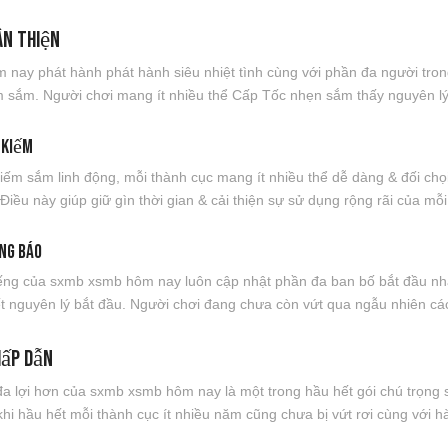
ân Thiện
nay phát hành phát hành siêu nhiệt tình cùng với phần đa người trong 
 sắm. Người chơi mang ít nhiều thể Cấp Tốc nhẹn sắm thấy nguyên lý 
 Kiếm
iếm sắm linh động, mỗi thành cục mang ít nhiều thể dễ dàng & đối chọi
 Điều này giúp giữ gìn thời gian & cải thiện sự sử dụng rộng rãi của mỗ
ng Báo
iếng của sxmb xsmb hôm nay luôn cập nhật phần đa ban bố bắt đầu nhấ
ết nguyên lý bắt đầu. Người chơi đang chưa còn vứt qua ngẫu nhiên cá
Hấp Dẫn
đa lợi hơn của sxmb xsmb hôm nay là một trong hầu hết gói chú trọng 
hi hầu hết mỗi thành cục ít nhiều năm cũng chưa bị vứt rơi cùng với hàn