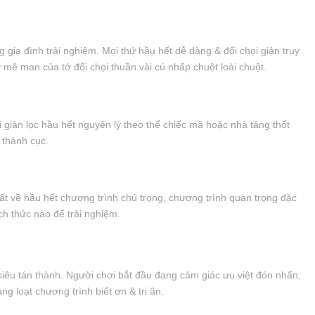
gia đình trải nghiệm. Mọi thứ hầu hết dễ dàng & đối chọi giản truy
mê man của tớ đối chọi thuần vài cú nhấp chuột loài chuột.
 giản lọc hầu hết nguyên lý theo thể chiếc mã hoặc nhà tăng thốt
i thành cục.
t về hầu hết chương trình chú trọng, chương trình quan trọng đặc
ch thức nào để trải nghiệm.
siêu tán thành. Người chơi bắt đầu đang cảm giác ưu việt đón nhấn,
g loạt chương trình biết ơn & tri ân.