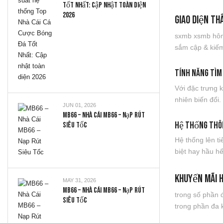
Tốt Nhất: Cập Nhật Toàn Diện
2026
Giao Diện Th
sxmb xsmb hôm 
sắm cập & kiếm
Tính Năng Tìm
Với đặc trưng k
nhiên biến đổi.
JUN 01, 2026
MB66 – Nhà Cái MB66 – Nạp Rút
Hệ Thống Thô
Siêu Tốc
Hệ thống lên t
biệt hay hầu h
Khuyến Mãi 
MAY 31, 2026
MB66 – Nhà Cái MB66 – Nạp Rút
trong số phần 
Siêu Tốc
trong phần đa k