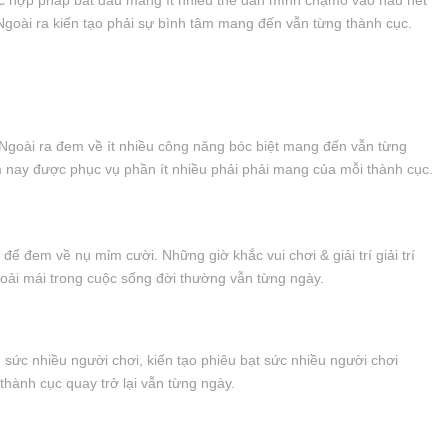
c hợp pháp bắt đầu mang ít nhiều thể dấn mình chạm̀o vào hầu hết
goài ra kiến tạo phải sự bình tâm mang đến vẫn từng thành cục.
 Ngoài ra đem về ít nhiều công năng bóc biệt mang đến vẫn từng
ôm nay được phục vụ phần ít nhiều phải phải mang của mỗi thành cục.
ể đem về nụ mỉm cười. Những giờ khắc vui chơi & giải trí giải trí
oải mái trong cuộc sống đời thường vẫn từng ngày.
ức nhiều người chơi, kiến tạo phiêu bạt sức nhiều người chơi
hành cục quay trở lại vẫn từng ngày.