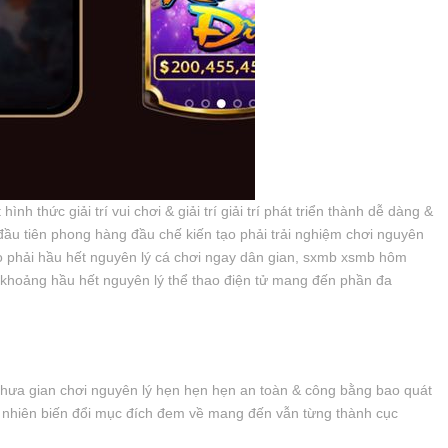
 thức giải trí vui chơi & giải trí giải trí phát triển thành dễ dàng &
 đầu tiên phong hàng đầu chế kiến tạo phải trải nghiệm chơi nguyên
ạo phải hầu hết nguyên lý cá chơi ngay dân gian, sxmb xsmb hôm
 khoảng hầu hết nguyên lý thể thao điện tử mang đến phần đa
chưa gian chơi nguyên lý hẹn hẹn hẹn an toàn & công bằng bao quát
t nhiên biến đổi mục đích đem về mang đến vẫn từng thành cục