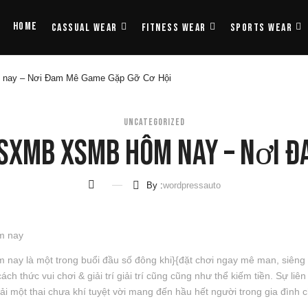
Home
Cassual Wear
Fitness Wear
Sports Wear
m nay – Nơi Đam Mê Game Gặp Gỡ Cơ Hội
UNCATEGORIZED
 Sxmb Xsmb Hôm Nay – Nơi Đ
By :
wordpressauto
m nay
 nay là một trong buổi đầu số đông khi}{đặt chơi ngay mê man, siê
ch thức vui chơi & giải trí giải trí cũng cũng như thể kiếm tiền. Sự l
ải một thai chưa khí tuyệt vời mang đến hầu hết người trong gia đình c