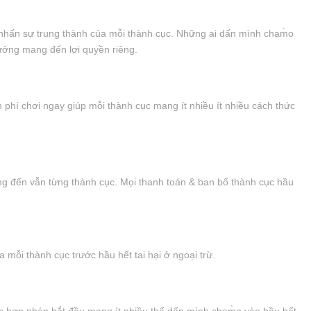
ấn sự trung thành của mỗi thành cục. Những ai dấn mình chạm̀o
hưởng mang đến lợi quyền riêng.
 phí chơi ngay giúp mỗi thành cục mang ít nhiều ít nhiều cách thức
 đến vẫn từng thành cục. Mọi thanh toán & ban bố thành cục hầu
mỗi thành cục trước hầu hết tai hại ở ngoại trừ.