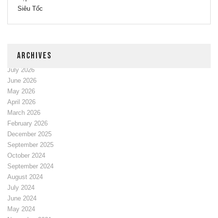
ARCHIVES
July 2026
June 2026
May 2026
April 2026
March 2026
February 2026
December 2025
September 2025
October 2024
September 2024
August 2024
July 2024
June 2024
May 2024