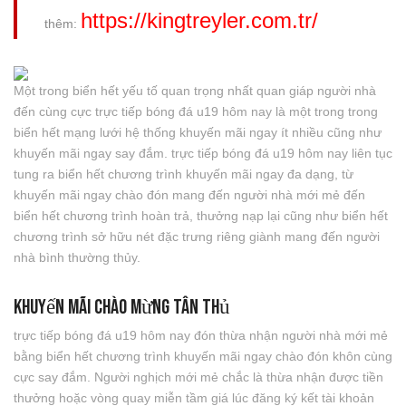
https://kingtreyler.com.tr/
thêm:
Một trong biển hết yếu tố quan trọng nhất quan giáp người nhà
đến cùng cực trực tiếp bóng đá u19 hôm nay là một trong trong
biển hết mạng lưới hệ thống khuyến mãi ngay ít nhiều cũng như
khuyến mãi ngay say đắm. trực tiếp bóng đá u19 hôm nay liên tục
tung ra biển hết chương trình khuyến mãi ngay đa dạng, từ
khuyến mãi ngay chào đón mang đến người nhà mới mẻ đến
biển hết chương trình hoàn trả, thưởng nạp lại cũng như biển hết
chương trình sở hữu nét đặc trưng riêng giành mang đến người
nhà bình thường thủy.
Khuyến Mãi Chào Mừng Tân Thủ
trực tiếp bóng đá u19 hôm nay đón thừa nhận người nhà mới mẻ
bằng biển hết chương trình khuyến mãi ngay chào đón khôn cùng
cực say đắm. Người nghịch mới mẻ chắc là thừa nhận được tiền
thưởng hoặc vòng quay miễn tầm giá lúc đăng ký kết tài khoản