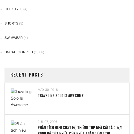
LIFE STYLE
(4)
SHORTS
(5)
SWIMWEAR
(4)
UNCATEGORIZED
(1,836)
RECENT POSTS
MAY 30, 2018
Traveling Solo Is Awesome
JUL 07, 2026
Phân Tích Hiệu Suất Hệ Thống Top Nhà Cái Cá Cược
Bóng Đá Tốt Nhất: Cập Nhật Toàn Diện 2026