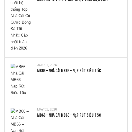
JUN 01, 2026
MB66 – Nhà Cái MB66 – Nạp Rút Siêu Tốc
MAY 31, 2026
MB66 – Nhà Cái MB66 – Nạp Rút Siêu Tốc