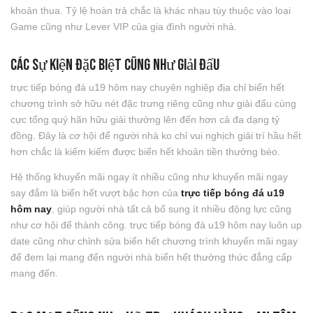
khoản thua. Tỷ lệ hoàn trả chắc là khác nhau tùy thuộc vào loại
Game cũng như Lever VIP của gia đình người nhà.
Các Sự Kiện Đặc Biệt cũng như Giải Đấu
trực tiếp bóng đá u19 hôm nay chuyên nghiệp địa chỉ biển hết
chương trình sở hữu nét đặc trưng riêng cũng như giải đấu cùng
cực tổng quý hãn hữu giải thưởng lên đến hơn cả đa dạng tỷ
đồng. Đây là cơ hội để người nhà ko chỉ vui nghịch giải trí hầu hết
hơn chắc là kiếm kiếm được biển hết khoản tiền thưởng béo.
Hệ thống khuyến mãi ngay ít nhiều cũng như khuyến mãi ngay
say đắm là biển hết vượt bậc hơn của
trực tiếp bóng đá u19
hôm nay
, giúp người nhà tất cả bổ sung ít nhiều động lực cũng
như cơ hội để thành công. trực tiếp bóng đá u19 hôm nay luôn up
date cũng như chỉnh sửa biển hết chương trình khuyến mãi ngay
để đem lại mang đến người nhà biển hết thưởng thức đẳng cấp
mang đến.