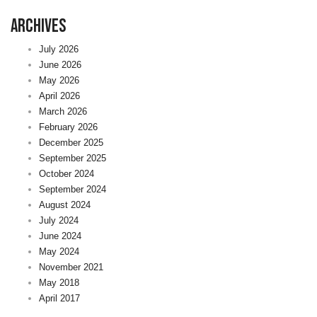
Archives
July 2026
June 2026
May 2026
April 2026
March 2026
February 2026
December 2025
September 2025
October 2024
September 2024
August 2024
July 2024
June 2024
May 2024
November 2021
May 2018
April 2017