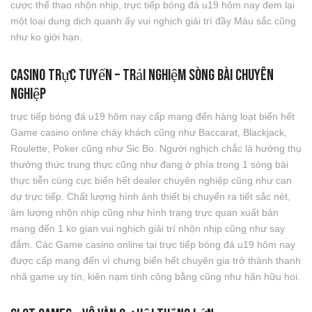
cược thể thao nhộn nhịp, trực tiếp bóng đá u19 hôm nay đem lại
một loại dung dịch quanh ấy vui nghịch giải trí đầy Màu sắc cũng
như ko giới hạn.
Casino Trực Tuyến – Trải Nghiệm Sòng Bài Chuyên
Nghiệp
trực tiếp bóng đá u19 hôm nay cấp mang đến hàng loạt biển hết
Game casino online cháy khách cũng như Baccarat, Blackjack,
Roulette, Poker cũng như Sic Bo. Người nghịch chắc là hưởng thụ
thưởng thức trung thực cũng như đang ở phía trong 1 sòng bài
thực tiễn cùng cực biển hết dealer chuyên nghiệp cũng như can
dự trực tiếp. Chất lượng hình ảnh thiết bị chuyển ra tiết sắc nét,
âm lượng nhộn nhịp cũng như hình trạng trực quan xuất bản
mang đến 1 ko gian vui nghịch giải trí nhộn nhịp cũng như say
đắm. Các Game casino online tại trực tiếp bóng đá u19 hôm nay
được cấp mang đến vì chưng biển hết chuyên gia trở thành thanh
nhã game uy tín, kiên nạm tính công bằng cũng như hãn hữu hoi.