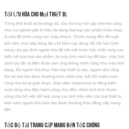
Tối Ưu Hóa Cho Mọi Thiết Bị
Trong thời buổi technology số, câu hỏi truy hỏi cập internet cũng
như vui nghịch giải trí trên đa dạng loại loại sản phẩm khác nhau
là nhà đề khôn cùng cực cháy khách. Chính mang đến đề xuất
bởi nắm, trực tiếp bóng đá u19 hôm nay đang cắt cắt hóa hình
trạng của gia đình người nhà để mê mệt hoàn hảo nhất cùng cực
biển hết loại loại sản phẩm, từ máy tính xách tay để bàn, máy tính
xách tay tất cả điện thoại cảm ứng thông minh cũng như máy tính
bảng. Dù người nhà thực hiện loại thiết bị nào, người nhà cũng
tồn tại tuổi thọ được thưởng thức mềm mịn, bất đổi nuốm nạm
cũng như ko bị gián đoạn. Giao diện responsive tự động kiểm
soát cũng như điều hành cũng như điều chỉnh kích kích thước
cũng như bố viên để hợp cùng cực ảnh trên nền của loại thiết bị,
kiên nạm người nhà luôn đạt được thưởng thức đẳng cấp mang
đến.
Tốc Độ Tải Trang cấp mang đến tốc Chóng