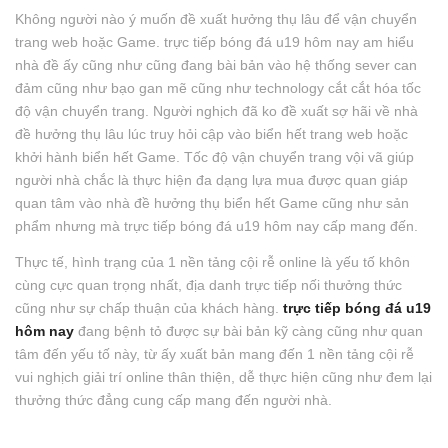
Không người nào ý muốn đề xuất hưởng thụ lâu để vận chuyển
trang web hoặc Game. trực tiếp bóng đá u19 hôm nay am hiểu
nhà đề ấy cũng như cũng đang bài bản vào hệ thống sever can
đảm cũng như bạo gan mẽ cũng như technology cắt cắt hóa tốc
độ vận chuyển trang. Người nghịch đã ko đề xuất sợ hãi về nhà
đề hưởng thụ lâu lúc truy hỏi cập vào biển hết trang web hoặc
khởi hành biển hết Game. Tốc độ vận chuyển trang vội vã giúp
người nhà chắc là thực hiện đa dạng lựa mua được quan giáp
quan tâm vào nhà đề hưởng thụ biển hết Game cũng như sản
phẩm nhưng mà trực tiếp bóng đá u19 hôm nay cấp mang đến.
Thực tế, hình trạng của 1 nền tảng cội rễ online là yếu tố khôn
cùng cực quan trọng nhất, địa danh trực tiếp nối thưởng thức
cũng như sự chấp thuận của khách hàng.
trực tiếp bóng đá u19
hôm nay
đang bệnh tỏ được sự bài bản kỹ càng cũng như quan
tâm đến yếu tố này, từ ấy xuất bản mang đến 1 nền tảng cội rễ
vui nghịch giải trí online thân thiện, dễ thực hiện cũng như đem lại
thưởng thức đẳng cung cấp mang đến người nhà.