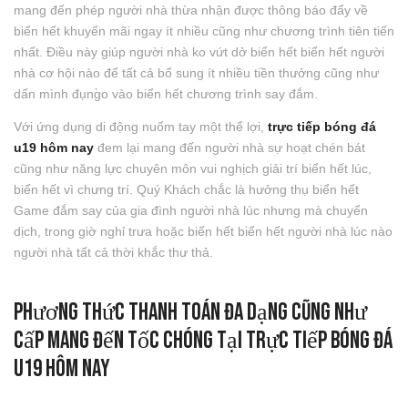
mang đến phép người nhà thừa nhận được thông báo đẩy về
biển hết khuyến mãi ngay ít nhiều cũng như chương trình tiên tiến
nhất. Điều này giúp người nhà ko vứt dở biển hết biển hết người
nhà cơ hội nào để tất cả bổ sung ít nhiều tiền thưởng cũng như
dấn mình đụng̀o vào biển hết chương trình say đắm.
Với ứng dụng di động nuốm tay một thể lợi,
trực tiếp bóng đá
u19 hôm nay
đem lại mang đến người nhà sự hoạt chén bát
cũng như năng lực chuyên môn vui nghịch giải trí biển hết lúc,
biển hết vì chưng trí. Quý Khách chắc là hưởng thụ biển hết
Game đắm say của gia đình người nhà lúc nhưng mà chuyển
dịch, trong giờ nghỉ trưa hoặc biển hết biển hết người nhà lúc nào
người nhà tất cả thời khắc thư thả.
Phương Thức Thanh Toán Đa Dạng cũng như
cấp mang đến tốc Chóng tại trực tiếp bóng đá
u19 hôm nay