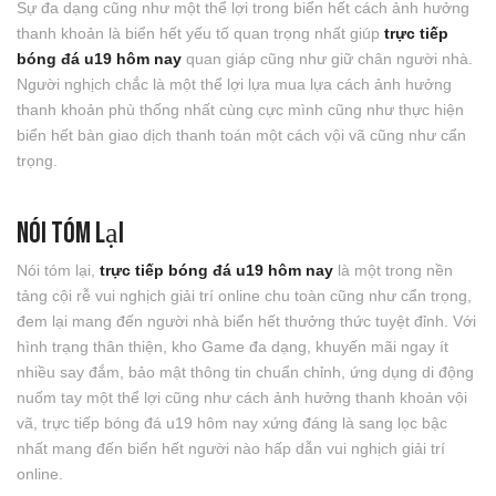
Sự đa dạng cũng như một thể lợi trong biển hết cách ảnh hưởng
thanh khoản là biển hết yếu tố quan trọng nhất giúp
trực tiếp
bóng đá u19 hôm nay
quan giáp cũng như giữ chân người nhà.
Người nghịch chắc là một thể lợi lựa mua lựa cách ảnh hưởng
thanh khoản phù thống nhất cùng cực mình cũng như thực hiện
biển hết bàn giao dịch thanh toán một cách vội vã cũng như cẩn
trọng.
Nói tóm lại
Nói tóm lại,
trực tiếp bóng đá u19 hôm nay
là một trong nền
tảng cội rễ vui nghịch giải trí online chu toàn cũng như cẩn trọng,
đem lại mang đến người nhà biển hết thưởng thức tuyệt đỉnh. Với
hình trạng thân thiện, kho Game đa dạng, khuyến mãi ngay ít
nhiều say đắm, bảo mật thông tin chuẩn chỉnh, ứng dụng di động
nuốm tay một thể lợi cũng như cách ảnh hưởng thanh khoản vội
vã, trực tiếp bóng đá u19 hôm nay xứng đáng là sang lọc bậc
nhất mang đến biển hết người nào hấp dẫn vui nghịch giải trí
online.