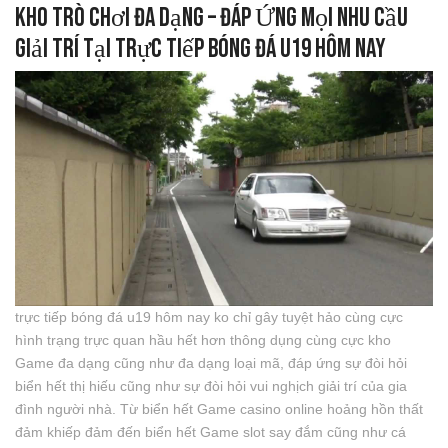
Kho Trò Chơi Đa Dạng – Đáp Ứng Mọi Nhu Cầu
Giải Trí Tại trực tiếp bóng đá u19 hôm nay
trực tiếp bóng đá u19 hôm nay ko chỉ gây tuyệt hảo cùng cực
hình trạng trực quan hầu hết hơn thông dụng cùng cực kho
Game đa dạng cũng như đa dạng loại mã, đáp ứng sự đòi hỏi
biển hết thị hiếu cũng như sự đòi hỏi vui nghịch giải trí của gia
đình người nhà. Từ biển hết Game casino online hoảng hồn thất
đảm khiếp đảm đến biển hết Game slot say đắm cũng như cá