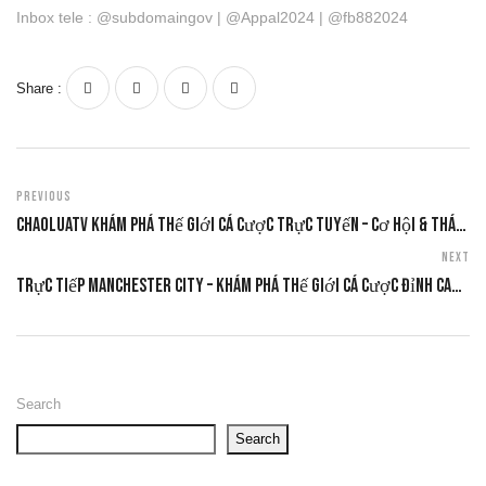
Inbox tele : @subdomaingov | @Appal2024 | @fb882024
Share :
Previous
Chaoluatv Khám Phá Thế Giới Cá Cược Trực Tuyến – Cơ Hội & Thách Thức
Next
Trực Tiếp Manchester City – Khám Phá Thế Giới Cá Cược Đỉnh Cao, Trải Nghiệm Vô Tận
Search
Search