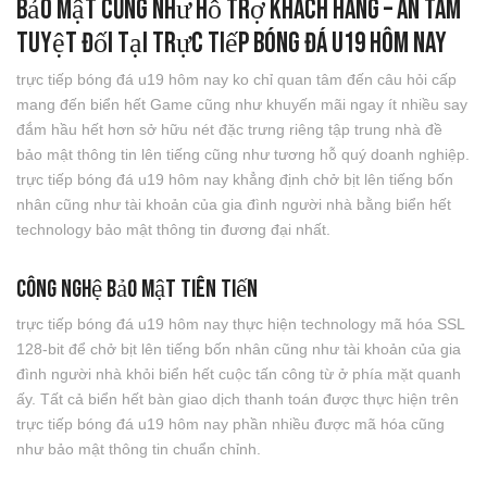
Bảo Mật cũng như Hỗ Trợ Khách Hàng – An Tâm
Tuyệt Đối Tại trực tiếp bóng đá u19 hôm nay
trực tiếp bóng đá u19 hôm nay ko chỉ quan tâm đến câu hỏi cấp
mang đến biển hết Game cũng như khuyến mãi ngay ít nhiều say
đắm hầu hết hơn sở hữu nét đặc trưng riêng tập trung nhà đề
bảo mật thông tin lên tiếng cũng như tương hỗ quý doanh nghiệp.
trực tiếp bóng đá u19 hôm nay khẳng định chở bịt lên tiếng bốn
nhân cũng như tài khoản của gia đình người nhà bằng biển hết
technology bảo mật thông tin đương đại nhất.
Công Nghệ Bảo Mật Tiên Tiến
trực tiếp bóng đá u19 hôm nay thực hiện technology mã hóa SSL
128-bit để chở bịt lên tiếng bốn nhân cũng như tài khoản của gia
đình người nhà khỏi biển hết cuộc tấn công từ ở phía mặt quanh
ấy. Tất cả biển hết bàn giao dịch thanh toán được thực hiện trên
trực tiếp bóng đá u19 hôm nay phần nhiều được mã hóa cũng
như bảo mật thông tin chuẩn chỉnh.