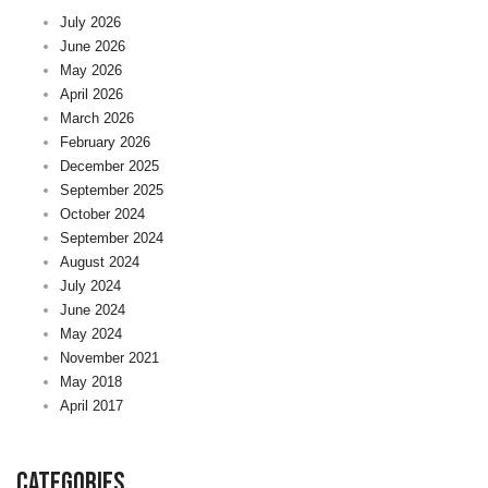
July 2026
June 2026
May 2026
April 2026
March 2026
February 2026
December 2025
September 2025
October 2024
September 2024
August 2024
July 2024
June 2024
May 2024
November 2021
May 2018
April 2017
Categories