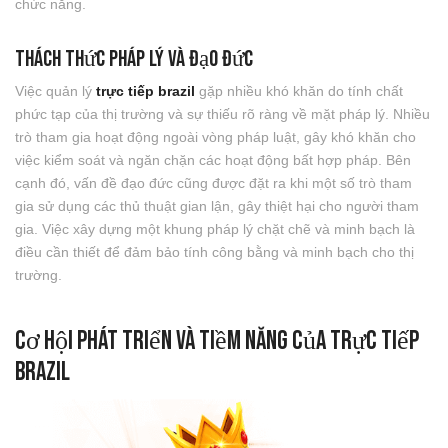
chức năng.
Thách thức pháp lý và đạo đức
Việc quản lý
trực tiếp brazil
gặp nhiều khó khăn do tính chất
phức tạp của thị trường và sự thiếu rõ ràng về mặt pháp lý. Nhiều
trò tham gia hoạt động ngoài vòng pháp luật, gây khó khăn cho
việc kiểm soát và ngăn chặn các hoạt động bất hợp pháp. Bên
cạnh đó, vấn đề đạo đức cũng được đặt ra khi một số trò tham
gia sử dụng các thủ thuật gian lận, gây thiệt hại cho người tham
gia. Việc xây dựng một khung pháp lý chặt chẽ và minh bạch là
điều cần thiết để đảm bảo tính công bằng và minh bạch cho thị
trường.
Cơ hội phát triển và tiềm năng của trực tiếp
brazil