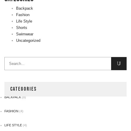
Backpack
Fashion
Life Style
Shorts
Swimwear
Uncategorized
CATEGORIES
BACKPACK
(8)
FASHION
(4)
LIFE STYLE
(4)