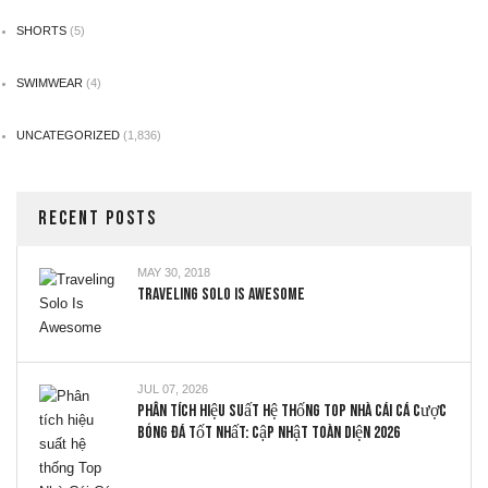
SHORTS
(5)
SWIMWEAR
(4)
UNCATEGORIZED
(1,836)
RECENT POSTS
MAY 30, 2018
Traveling Solo Is Awesome
JUL 07, 2026
Phân Tích Hiệu Suất Hệ Thống Top Nhà Cái Cá Cược
Bóng Đá Tốt Nhất: Cập Nhật Toàn Diện 2026