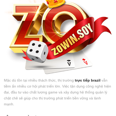
Mặc dù tồn tại nhiều thách thức, thị trường
trực tiếp brazil
vẫn
tiềm ẩn nhiều cơ hội phát triển lớn. Việc tận dụng công nghệ hiện
đại, đầu tư vào chất lượng game và xây dựng hệ thống quản lý
chặt chẽ sẽ giúp cho thị trường phát triển bền vững và lành
mạnh.