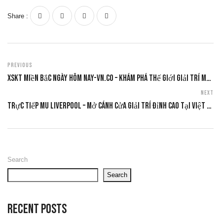
Share :
Previous
Xskt Miền Bắc Ngày Hôm Nay-Vn.co – Khám Phá Thế Giới Giải Trí Mới Mẻ Và Đa Dạng
Next
Trực Tiếp Mu Liverpool – Mở Cánh Cửa Giải Trí Đỉnh Cao Tại Việt Nam!
Search
Search
Recent Posts