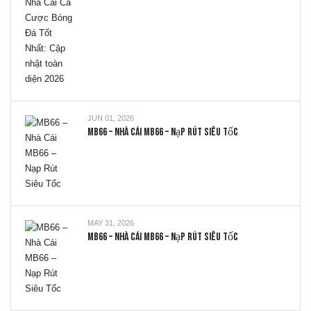
JUN 01, 2026
MB66 – Nhà Cái MB66 – Nạp Rút Siêu Tốc
MAY 31, 2026
MB66 – Nhà Cái MB66 – Nạp Rút Siêu Tốc