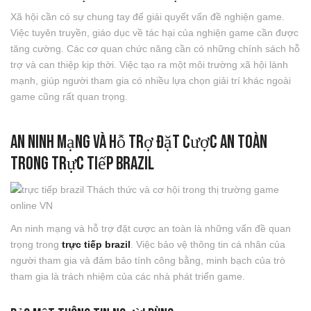
Xã hội cần có sự chung tay để giải quyết vấn đề nghiện game.
Việc tuyên truyền, giáo dục về tác hại của nghiện game cần được
tăng cường. Các cơ quan chức năng cần có những chính sách hỗ
trợ và can thiệp kịp thời. Việc tạo ra một môi trường xã hội lành
mạnh, giúp người tham gia có nhiều lựa chọn giải trí khác ngoài
game cũng rất quan trọng.
An ninh mạng và hỗ trợ đặt cược an toàn
trong trực tiếp brazil
An ninh mạng và hỗ trợ đặt cược an toàn là những vấn đề quan
trọng trong
trực tiếp brazil
. Việc bảo vệ thông tin cá nhân của
người tham gia và đảm bảo tính công bằng, minh bạch của trò
tham gia là trách nhiệm của các nhà phát triển game.