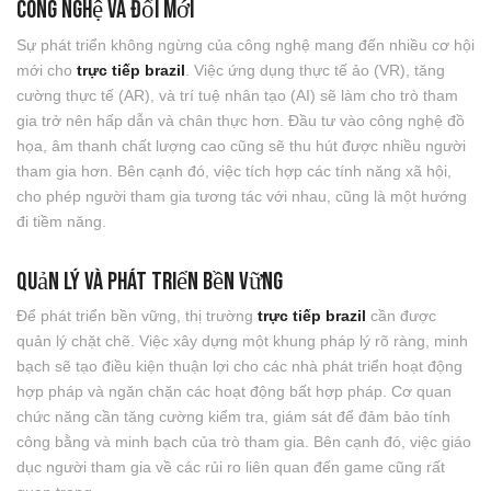
Công nghệ và đổi mới
Sự phát triển không ngừng của công nghệ mang đến nhiều cơ hội
mới cho
trực tiếp brazil
. Việc ứng dụng thực tế ảo (VR), tăng
cường thực tế (AR), và trí tuệ nhân tạo (AI) sẽ làm cho trò tham
gia trở nên hấp dẫn và chân thực hơn. Đầu tư vào công nghệ đồ
họa, âm thanh chất lượng cao cũng sẽ thu hút được nhiều người
tham gia hơn. Bên cạnh đó, việc tích hợp các tính năng xã hội,
cho phép người tham gia tương tác với nhau, cũng là một hướng
đi tiềm năng.
Quản lý và phát triển bền vững
Để phát triển bền vững, thị trường
trực tiếp brazil
cần được
quản lý chặt chẽ. Việc xây dựng một khung pháp lý rõ ràng, minh
bạch sẽ tạo điều kiện thuận lợi cho các nhà phát triển hoạt động
hợp pháp và ngăn chặn các hoạt động bất hợp pháp. Cơ quan
chức năng cần tăng cường kiểm tra, giám sát để đảm bảo tính
công bằng và minh bạch của trò tham gia. Bên cạnh đó, việc giáo
dục người tham gia về các rủi ro liên quan đến game cũng rất