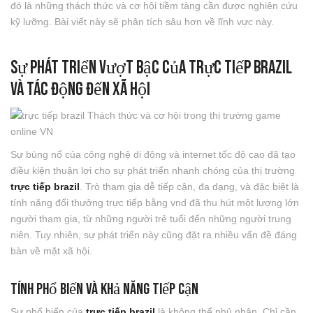
đó là những thách thức và cơ hội tiềm tàng cần được nghiên cứu
kỹ lưỡng. Bài viết này sẽ phân tích sâu hơn về lĩnh vực này.
Sự phát triển vượt bậc của trực tiếp brazil
và tác động đến xã hội
Sự bùng nổ của công nghệ di động và internet tốc độ cao đã tạo
điều kiện thuận lợi cho sự phát triển nhanh chóng của thị trường
trực tiếp brazil
. Trò tham gia dễ tiếp cận, đa dạng, và đặc biệt là
tính năng đổi thưởng trực tiếp bằng vnd đã thu hút một lượng lớn
người tham gia, từ những người trẻ tuổi đến những người trung
niên. Tuy nhiên, sự phát triển này cũng đặt ra nhiều vấn đề đáng
bàn về mặt xã hội.
Tính phổ biến và khả năng tiếp cận
Sự phổ biến của
trực tiếp brazil
là không thể phủ nhận. Chỉ cần