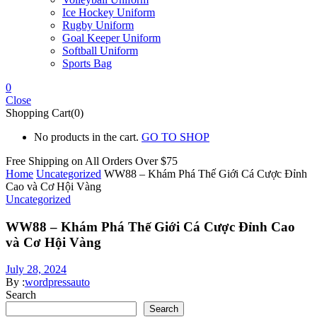
Ice Hockey Uniform
Rugby Uniform
Goal Keeper Uniform
Softball Uniform
Sports Bag
0
Close
Shopping Cart(0)
No products in the cart.
GO TO SHOP
Free Shipping on All
Orders Over $75
Home
Uncategorized
WW88 – Khám Phá Thế Giới Cá Cược Đỉnh
Cao và Cơ Hội Vàng
Uncategorized
WW88 – Khám Phá Thế Giới Cá Cược Đỉnh Cao
và Cơ Hội Vàng
July 28, 2024
By :
wordpressauto
Search
Search