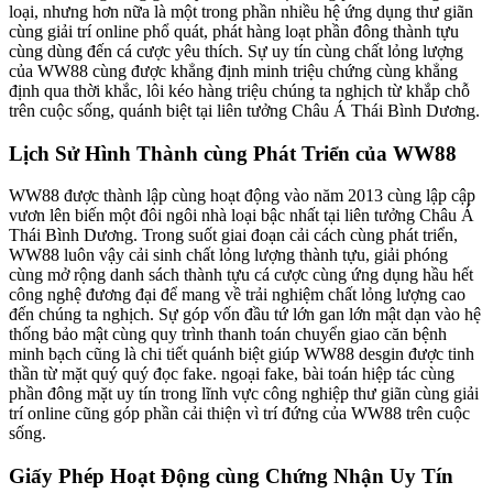
loại, nhưng hơn nữa là một trong phần nhiều hệ ứng dụng thư giãn
cùng giải trí online phổ quát, phát hàng loạt phần đông thành tựu
cùng dùng đến cá cược yêu thích. Sự uy tín cùng chất lỏng lượng
của WW88 cùng được khẳng định minh triệu chứng cùng khẳng
định qua thời khắc, lôi kéo hàng triệu chúng ta nghịch từ khắp chỗ
trên cuộc sống, quánh biệt tại liên tưởng Châu Á Thái Bình Dương.
Lịch Sử Hình Thành cùng Phát Triển của WW88
WW88 được thành lập cùng hoạt động vào năm 2013 cùng lập cập
vươn lên biến một đôi ngôi nhà loại bậc nhất tại liên tưởng Châu Á
Thái Bình Dương. Trong suốt giai đoạn cải cách cùng phát triển,
WW88 luôn vậy cải sinh chất lỏng lượng thành tựu, giải phóng
cùng mở rộng danh sách thành tựu cá cược cùng ứng dụng hầu hết
công nghệ đương đại để mang về trải nghiệm chất lỏng lượng cao
đến chúng ta nghịch. Sự góp vốn đầu tứ lớn gan lớn mật dạn vào hệ
thống bảo mật cùng quy trình thanh toán chuyển giao căn bệnh
minh bạch cũng là chi tiết quánh biệt giúp WW88 desgin được tinh
thần từ mặt quý quý đọc fake. ngoại fake, bài toán hiệp tác cùng
phần đông mặt uy tín trong lĩnh vực công nghiệp thư giãn cùng giải
trí online cũng góp phần cải thiện vì trí đứng của WW88 trên cuộc
sống.
Giấy Phép Hoạt Động cùng Chứng Nhận Uy Tín