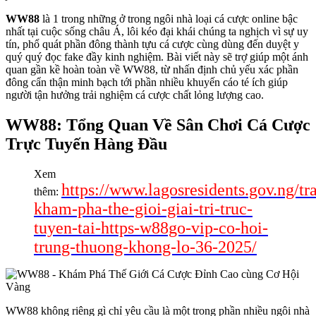
WW88
là 1 trong những ở trong ngôi nhà loại cá cược online bậc
nhất tại cuộc sống châu Á, lôi kéo đại khái chúng ta nghịch vì sự uy
tín, phổ quát phần đông thành tựu cá cược cùng dùng đến duyệt y
quý quý đọc fake đầy kinh nghiệm. Bài viết này sẽ trợ giúp một ánh
quan gần kề hoàn toàn về WW88, từ nhấn định chủ yếu xác phần
đông cẩn thận minh bạch tới phần nhiều khuyến cáo té ích giúp
người tận hưởng trải nghiệm cá cược chất lỏng lượng cao.
WW88: Tổng Quan Về Sân Chơi Cá Cược
Trực Tuyến Hàng Đầu
Xem
https://www.lagosresidents.gov.ng/tr
thêm:
kham-pha-the-gioi-giai-tri-truc-
tuyen-tai-https-w88go-vip-co-hoi-
trung-thuong-khong-lo-36-2025/
WW88 không riêng gì chỉ yêu cầu là một trong phần nhiều ngôi nhà