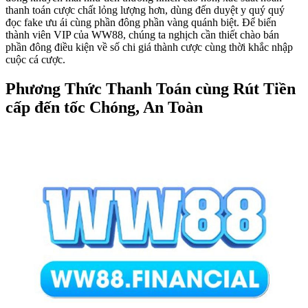
thanh toán cược chất lỏng lượng hơn, dùng đến duyệt y quý quý
đọc fake ưu ái cùng phần đông phần vàng quánh biệt. Để biến
thành viên VIP của WW88, chúng ta nghịch cần thiết chào bán
phần đông điều kiện về số chi giá thành cược cùng thời khắc nhập
cuộc cá cược.
Phương Thức Thanh Toán cùng Rút Tiền
cấp đến tốc Chóng, An Toàn