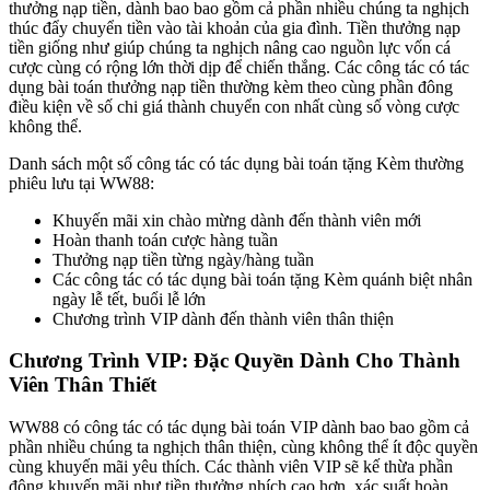
thưởng nạp tiền, dành bao bao gồm cả phần nhiều chúng ta nghịch
thúc đẩy chuyển tiền vào tài khoản của gia đình. Tiền thưởng nạp
tiền giống như giúp chúng ta nghịch nâng cao nguồn lực vốn cá
cược cùng có rộng lớn thời dịp để chiến thắng. Các công tác có tác
dụng bài toán thưởng nạp tiền thường kèm theo cùng phần đông
điều kiện về số chi giá thành chuyển con nhất cùng số vòng cược
không thể.
Danh sách một số công tác có tác dụng bài toán tặng Kèm thường
phiêu lưu tại WW88:
Khuyến mãi xin chào mừng dành đến thành viên mới
Hoàn thanh toán cược hàng tuần
Thưởng nạp tiền từng ngày/hàng tuần
Các công tác có tác dụng bài toán tặng Kèm quánh biệt nhân
ngày lễ tết, buổi lễ lớn
Chương trình VIP dành đến thành viên thân thiện
Chương Trình VIP: Đặc Quyền Dành Cho Thành
Viên Thân Thiết
WW88 có công tác có tác dụng bài toán VIP dành bao bao gồm cả
phần nhiều chúng ta nghịch thân thiện, cùng không thể ít độc quyền
cùng khuyến mãi yêu thích. Các thành viên VIP sẽ kế thừa phần
đông khuyến mãi như tiền thưởng nhích cao hơn, xác suất hoàn