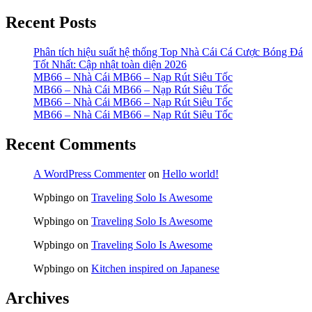
Recent Posts
Phân tích hiệu suất hệ thống Top Nhà Cái Cá Cược Bóng Đá
Tốt Nhất: Cập nhật toàn diện 2026
MB66 – Nhà Cái MB66 – Nạp Rút Siêu Tốc
MB66 – Nhà Cái MB66 – Nạp Rút Siêu Tốc
MB66 – Nhà Cái MB66 – Nạp Rút Siêu Tốc
MB66 – Nhà Cái MB66 – Nạp Rút Siêu Tốc
Recent Comments
A WordPress Commenter
on
Hello world!
Wpbingo
on
Traveling Solo Is Awesome
Wpbingo
on
Traveling Solo Is Awesome
Wpbingo
on
Traveling Solo Is Awesome
Wpbingo
on
Kitchen inspired on Japanese
Archives