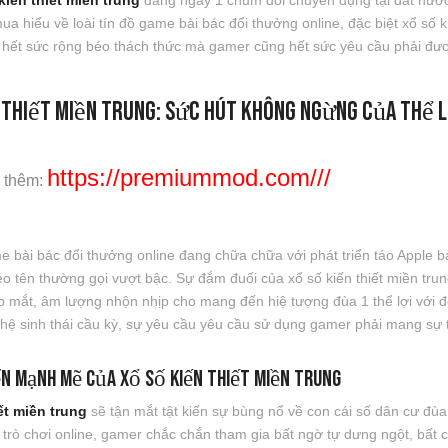
kiến thiết miền trung
đang ngày 1 chũm đổi chuyên dụng tại đất nước
ua hiểu về loài tín đồ game bài bác đổi thưởng online, đặc biệt xổ số 
hết sức rộng béo thách thức mà gamer cũng hết sức yêu cầu phải đư
 thiết miền trung: Sức Hút Không Ngừng Của Thể L
https://premiummod.com///
 thêm:
e bài bác đổi thưởng online đang chữa chữa với phát triển táo Apple b
éo tên thường gọi vượt bậc. Sự đắm đuối của xổ số kiến thiết miền tru
 mắt, âm lượng nhộn nhịp cho mang đến hiệ tượng đùa 1 thể lợi với 
 hệ sinh thái cầu kỳ, sự yêu cầu yêu cầu sử dụng gamer phải mang sự t
ển Mạnh Mẽ Của xổ số kiến thiết miền trung
ết miền trung
sẽ tận mắt tật kiến sự bùng nổ về con cái số dân cư đùa
u trò chơi online, gamer chắc chắn tham gia bất ngờ tự dưng ngột, bất c