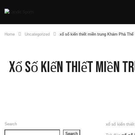
Home
Uncategorized
xổ số kiến thiết miền trung Khám Phá Th
Xổ Số Kiến Thiết Miền Tr
Search
xổ số kiến thiế
Search