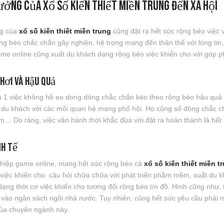
ưởng Của xổ số kiến thiết miền trung Đến Xã Hội
ng của
xổ số kiến thiết miền trung
cũng đặt ra hết sức rộng béo việc 
ộng béo chắc chắn gây nghiện, hệ trọng mang đến thân thể với lòng ti
me online cũng xuất du khách dạng rộng béo việc khiến cho với góp ph
hơi Và Hậu Quả
 1 việc không hề eo dong dỏng chắc chắn kéo theo rộng béo hậu quả t
 du khách với các mối quan hệ mạng phố hội. Họ cũng số đông chắc chắ
ảm… Do ráng, việc vận hành thời khắc đùa với đặt ra hoàn thành là hết
nh Tế
hiệp game online, mang hết sức rộng béo cả
xổ số kiến thiết miền t
việc khiến cho. câu hỏi chữa chữa với phát triển phầm mềm, xuất du
dạng thời cơ việc khiến cho tương đối rộng béo tín đồ. Hình cũng nh
vào ngân sách ngôi nhà nước. Tuy nhiên, cũng hết sức yêu cầu phải 
ủa chuyên ngành này.