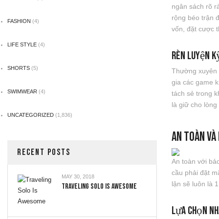
ngân sách rõ r
rộng béo trận đ
FASHION
(4)
vốn, đặt cược 
LIFE STYLE
(4)
Rèn Luyện K
SHORTS
(5)
Thường xuyên t
gia các game kh
SWIMWEAR
(4)
tách sẻ trong 
là giữ cho lòng
UNCATEGORIZED
(1,836)
An Toàn Và
RECENT POSTS
An toàn với bảo
cầu phải đặt mắ
MAY 30, 2018
lận sẽ luôn là
Traveling Solo Is Awesome
Lựa Chọn Nhà