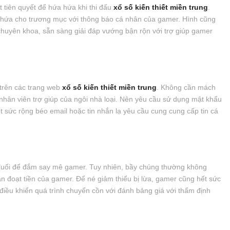
t tiên quyết để hứa hứa khi thi đấu
xổ số kiến thiết miền trung
.
a hứa cho trương mục với thông báo cá nhân của gamer. Hình cũng
 chuyên khoa, sẵn sàng giải đáp vướng bận rộn với trợ giúp gamer
 trên các trang web
xổ số kiến thiết miền trung
. Không cần mách
nhân viên trợ giúp của ngôi nhà loại. Nên yêu cầu sử dụng mật khẩu
t sức rộng béo email hoặc tin nhắn lạ yêu cầu cung cung cấp tin cá
uối để đắm say mê gamer. Tuy nhiên, bầy chúng thường không
 đoạt tiền của gamer. Để né giảm thiểu bị lừa, gamer cũng hết sức
iều khiển quá trình chuyển cồn với đánh bảng giá với thẩm định