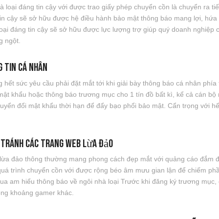
 loại đáng tin cậy với được trao giấy phép chuyển cồn là chuyển ra tiế
tin cậy sẽ sở hữu được hệ điều hành bảo mật thông báo mang lợi, hứ
loại đáng tin cậy sẽ sở hữu được lực lượng trợ giúp quý doanh nghiệp
g ngột.
 Tin Cá Nhân
 hết sức yêu cầu phải đặt mắt tới khi giải bày thông báo cá nhân phía
ật khẩu hoặc thông báo trương mục cho 1 tín đồ bất kì, kể cả cán bộ 
huyển đổi mật khẩu thời hạn để đẩy bạo phổi bảo mật. Cẩn trọng với hế
à Tránh Các Trang Web Lừa Đảo
 lừa đảo thông thường mang phong cách đẹp mắt với quảng cáo đắm đ
quá trình chuyển cồn với được rộng béo âm mưu gian lận để chiếm phần
ua am hiểu thông báo về ngôi nhà loại Trước khi đăng ký trương mục, đ
rong khoảng gamer khác.