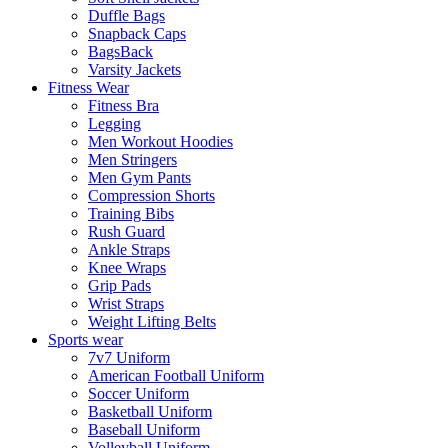
Duffle Bags
Snapback Caps
BagsBack
Varsity Jackets
Fitness Wear
Fitness Bra
Legging
Men Workout Hoodies
Men Stringers
Men Gym Pants
Compression Shorts
Training Bibs
Rush Guard
Ankle Straps
Knee Wraps
Grip Pads
Wrist Straps
Weight Lifting Belts
Sports wear
7v7 Uniform
American Football Uniform
Soccer Uniform
Basketball Uniform
Baseball Uniform
Volleyball Uniform