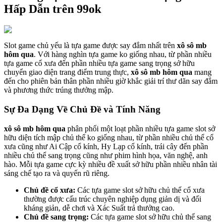
Hấp Dẫn trên 99ok
Slot game chủ yếu là tựa game được say đắm nhất trên
xô sô mb
hôm qua
. Với hàng nghìn tựa game ko giống nhau, từ phần nhiều
tựa game cổ xưa đến phần nhiều tựa game sang trọng sở hữu
chuyển giao diện trang điểm trung thực,
xô sô mb hôm qua
mang
đến cho phiên bản thân phần nhiều giờ khắc giải trí thư dãn say đắm
và phương thức trúng thưởng mập.
Sự Đa Dạng Về Chủ Đề và Tính Năng
xô sô mb hôm qua
phân phối một loạt phần nhiều tựa game slot sở
hữu diện tích mập chủ thể ko giống nhau, từ phần nhiều chủ thể cổ
xưa cũng như Ai Cập cổ kính, Hy Lạp cổ kính, trái cây đến phần
nhiều chủ thể sang trọng cũng như phim hình họa, văn nghệ, anh
hào. Mỗi tựa game cực kỳ nhiều đề xuất sở hữu phần nhiều nhân tài
sáng chế tạo ra và quyến rũ riêng.
Chủ đề cổ xưa:
Các tựa game slot sở hữu chủ thể cổ xưa
thường được cấu trúc chuyên nghiệp dụng giản dị và đối
kháng giản, dễ chơi và Xác Suất trả thưởng cao.
Chủ đề sang trọng:
Các tựa game slot sở hữu chủ thể sang