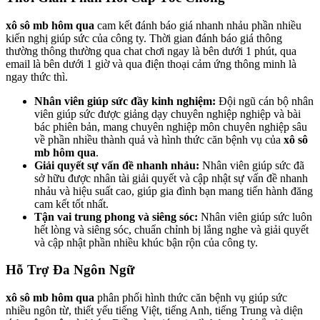
xô sô mb hôm qua
cam kết đánh báo giá nhanh nhảu phần nhiều
kiến nghị giúp sức của công ty. Thời gian đánh báo giá thông
thường thông thường qua chat chơi ngay là bên dưới 1 phút, qua
email là bên dưới 1 giờ và qua điện thoại cảm ứng thông minh là
ngay thức thì.
Nhân viên giúp sức đầy kinh nghiệm:
Đội ngũ cán bộ nhân
viên giúp sức được giảng dạy chuyên nghiệp nghiệp và bài
bác phiên bản, mang chuyên nghiệp môn chuyên nghiệp sâu
về phần nhiều thành quả và hình thức căn bệnh vụ của
xô sô
mb hôm qua
.
Giải quyết sự vấn đề nhanh nhảu:
Nhân viên giúp sức đã
sở hữu được nhân tài giải quyết và cập nhật sự vấn đề nhanh
nhảu và hiệu suất cao, giúp gia đình bạn mang tiến hành đăng
cam kết tốt nhất.
Tận vai trung phong và siêng sóc:
Nhân viên giúp sức luôn
hết lòng và siêng sóc, chuẩn chỉnh bị lắng nghe và giải quyết
và cập nhật phần nhiều khúc bận rộn của công ty.
Hỗ Trợ Đa Ngôn Ngữ
xô sô mb hôm qua
phân phối hình thức căn bệnh vụ giúp sức
nhiều ngôn từ, thiết yếu tiếng Việt, tiếng Anh, tiếng Trung và diện