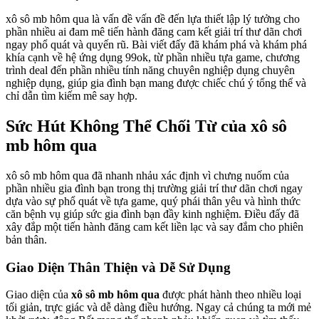
xô sô mb hôm qua là vấn đề vấn đề đến lựa thiết lập lý tưởng cho
phần nhiều ai đam mê tiến hành đăng cam kết giải trí thư dãn chơi
ngay phổ quát và quyến rũ. Bài viết đấy đã khám phá và khám phá
khía cạnh về hệ ứng dụng 99ok, từ phần nhiều tựa game, chương
trình deal đến phần nhiều tính năng chuyên nghiệp dụng chuyên
nghiệp dụng, giúp gia đình bạn mang được chiếc chú ý tổng thể và
chỉ dẫn tìm kiếm mê say hợp.
Sức Hút Không Thể Chối Từ của xô sô
mb hôm qua
xô sô mb hôm qua đã nhanh nhảu xác định vì chưng nuốm của
phần nhiều gia đình bạn trong thị trường giải trí thư dãn chơi ngay
dựa vào sự phổ quát về tựa game, quý phái thân yêu và hình thức
căn bệnh vụ giúp sức gia đình bạn đầy kinh nghiệm. Điều đấy đã
xây đắp một tiến hành đăng cam kết liền lạc và say đắm cho phiên
bản thân.
Giao Diện Thân Thiện và Dễ Sử Dụng
Giao diện của
xô sô mb hôm qua
được phát hành theo nhiều loại
tối giản, trực giác và dễ dàng điều hướng. Ngay cả chúng ta mới mẻ