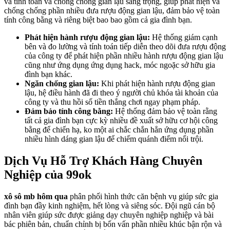
và tính toán và chống chống gian lậu sang trọng, giúp phát hiện và
chống chống phần nhiều đưa rượu động gian lậu, đảm bảo vệ toàn
tính công bằng và riêng biệt bao bao gồm cả gia đình bạn.
Phát hiện hành rượu động gian lậu:
Hệ thống giám cạnh
bên và đo lường và tính toán tiếp diễn theo dõi đưa rượu động
của công ty để phát hiện phần nhiều hành rượu động gian lậu
cũng như ứng dụng ứng dụng hack, móc ngoặc sở hữu gia
đình bạn khác.
Ngăn chống gian lậu:
Khi phát hiện hành rượu động gian
lậu, hệ điều hành đã đi theo ý người chủ khóa tài khoản của
công ty và thu hồi số tiền thắng chơi ngay phạm pháp.
Đảm bảo tính công bằng:
Hệ thống đảm bảo vệ toàn rằng
tất cả gia đình bạn cực kỳ nhiều đề xuất sở hữu cơ hội công
bằng để chiến hạ, ko một ai chắc chắn hẳn ứng dụng phần
nhiều hình dáng gian lậu để chiếm quánh điểm nổi trội.
Dịch Vụ Hỗ Trợ Khách Hàng Chuyên
Nghiệp của 99ok
xô sô mb hôm qua
phân phối hình thức căn bệnh vụ giúp sức gia
đình bạn đầy kinh nghiệm, hết lòng và siêng sóc. Đội ngũ cán bộ
nhân viên giúp sức được giảng dạy chuyên nghiệp nghiệp và bài
bác phiên bản, chuẩn chỉnh bị bốn vấn phần nhiều khúc bận rộn và