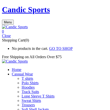
Candic Sports
Menu
0
Close
Shopping Cart(0)
No products in the cart.
GO TO SHOP
Free Shipping on All
Orders Over $75
Home
Cassual Wear
T shirts
Polo Shirts
Hoodies
Track Suits
Long Sleeve T Shirts
Sweat Shirts
Trousers
Soft Shell Jackets