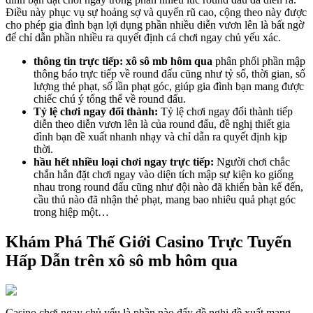
Điều này phục vụ sự hoảng sợ và quyến rũ cao, cộng theo này được
cho phép gia đình bạn lợi dụng phần nhiều diễn vươn lên là bất ngờ
để chỉ dẫn phần nhiều ra quyết định cá chơi ngay chủ yếu xác.
thông tin trực tiếp:
xô sô mb hôm qua
phân phối phần mập
thông báo trực tiếp về round đấu cũng như tỷ số, thời gian, số
lượng thẻ phạt, số lần phạt góc, giúp gia đình bạn mang được
chiếc chú ý tổng thể về round đấu.
Tỷ lệ chơi ngay đổi thành:
Tỷ lệ chơi ngay đổi thành tiếp
diễn theo diễn vươn lên là của round đấu, đề nghị thiết gia
đình bạn đề xuất nhanh nhạy và chỉ dẫn ra quyết định kịp
thời.
hầu hết nhiều loại chơi ngay trực tiếp:
Người chơi chắc
chắn hẳn đặt chơi ngay vào diện tích mập sự kiện ko giống
nhau trong round đấu cũng như đội nào đã khiến bàn kế đến,
cầu thủ nào đã nhận thẻ phạt, mang bao nhiêu quả phạt góc
trong hiệp một…
Khám Phá Thế Giới Casino Trực Tuyến
Hấp Dẫn trên xô sô mb hôm qua
Casino chơi ngay chủ yếu là phần nào đấy đề nghị đề xuất mang