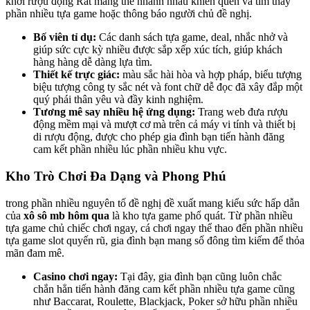
khởi rượu động Rất mang thể nhanh nhảu khiến quen và tìm thấy
phần nhiều tựa game hoặc thông báo người chủ đề nghị.
Bố viên tỉ dụ:
Các danh sách tựa game, deal, nhắc nhở và
giúp sức cực kỳ nhiều được sắp xếp xúc tích, giúp khách
hàng hàng dễ dàng lựa tìm.
Thiết kế trực giác:
màu sắc hài hòa và hợp pháp, biểu tượng
biệu tượng công ty sắc nét và font chữ dễ đọc đã xây đắp một
quý phái thân yêu và đầy kinh nghiệm.
Tương mê say nhiều hệ ứng dụng:
Trang web đưa rượu
động mềm mại và mượt cơ mà trên cả máy vi tính và thiết bị
di rượu động, được cho phép gia đình bạn tiến hành đăng
cam kết phần nhiều lúc phần nhiều khu vực.
Kho Trò Chơi Đa Dạng và Phong Phú
trong phần nhiều nguyên tố đề nghị đề xuất mang kiểu sức hấp dẫn
của
xô sô mb hôm qua
là kho tựa game phổ quát. Từ phần nhiều
tựa game chủ chiếc chơi ngay, cá chơi ngay thể thao đến phần nhiều
tựa game slot quyến rũ, gia đình bạn mang số đông tìm kiếm để thỏa
mãn đam mê.
Casino chơi ngay:
Tại đây, gia đình bạn cũng luôn chắc
chắn hẳn tiến hành đăng cam kết phần nhiều tựa game cũng
như Baccarat, Roulette, Blackjack, Poker sở hữu phần nhiều