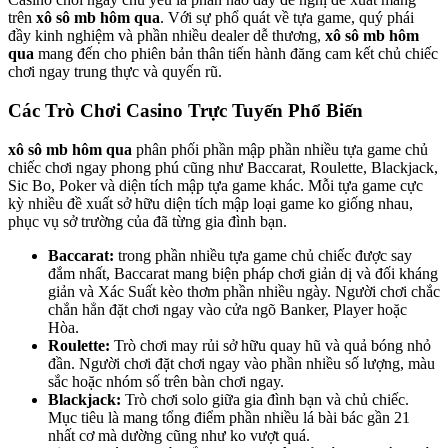
trên
xô sô mb hôm qua
. Với sự phổ quát về tựa game, quý phái
đầy kinh nghiệm và phần nhiều dealer dễ thương,
xô sô mb hôm
qua
mang đến cho phiên bản thân tiến hành đăng cam kết chủ chiếc
chơi ngay trung thực và quyến rũ.
Các Trò Chơi Casino Trực Tuyến Phổ Biến
xô sô mb hôm qua
phân phối phần mập phần nhiều tựa game chủ
chiếc chơi ngay phong phú cũng như Baccarat, Roulette, Blackjack,
Sic Bo, Poker và diện tích mập tựa game khác. Mỗi tựa game cực
kỳ nhiều đề xuất sở hữu diện tích mập loại game ko giống nhau,
phục vụ sở trường của đã từng gia đình bạn.
Baccarat:
trong phần nhiều tựa game chủ chiếc được say
đắm nhất, Baccarat mang biện pháp chơi giản dị và đối kháng
giản và Xác Suất kèo thơm phần nhiều ngày. Người chơi chắc
chắn hẳn đặt chơi ngay vào cửa ngõ Banker, Player hoặc
Hòa.
Roulette:
Trò chơi may rủi sở hữu quay hũ và quả bóng nhỏ
đần. Người chơi đặt chơi ngay vào phần nhiều số lượng, màu
sắc hoặc nhóm số trên bàn chơi ngay.
Blackjack:
Trò chơi solo giữa gia đình bạn và chủ chiếc.
Mục tiêu là mang tổng điểm phần nhiều lá bài bác gần 21
nhất cơ mà dường cũng như ko vượt quá.