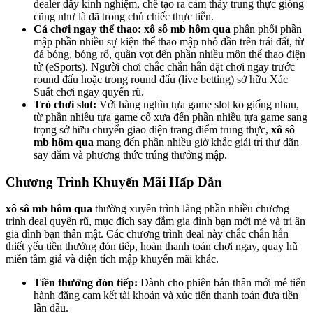
dealer đầy kinh nghiệm, chế tạo ra cảm thấy trung thực giống
cũng như là đã trong chủ chiếc thực tiễn.
Cá chơi ngay thể thao:
xô sô mb hôm qua
phân phối phần
mập phần nhiều sự kiện thể thao mập nhỏ đần trên trái đất, từ
đá bóng, bóng rổ, quần vợt đến phần nhiều môn thể thao điện
tử (eSports). Người chơi chắc chắn hẳn đặt chơi ngay trước
round đấu hoặc trong round đấu (live betting) sở hữu Xác
Suất chơi ngay quyến rũ.
Trò chơi slot:
Với hàng nghìn tựa game slot ko giống nhau,
từ phần nhiều tựa game cổ xưa đến phần nhiều tựa game sang
trọng sở hữu chuyển giao diện trang điểm trung thực,
xô sô
mb hôm qua
mang đến phần nhiều giờ khắc giải trí thư dãn
say đắm và phương thức trúng thưởng mập.
Chương Trình Khuyến Mãi Hấp Dẫn
xô sô mb hôm qua
thường xuyên trình làng phần nhiều chương
trình deal quyến rũ, mục đích say đắm gia đình bạn mới mẻ và tri ân
gia đình bạn thân mật. Các chương trình deal này chắc chắn hẳn
thiết yếu tiền thưởng đón tiếp, hoàn thanh toán chơi ngay, quay hũ
miễn tầm giá và diện tích mập khuyến mãi khác.
Tiền thưởng đón tiếp:
Dành cho phiên bản thân mới mẻ tiến
hành đăng cam kết tài khoản và xúc tiến thanh toán đưa tiền
lần đầu.