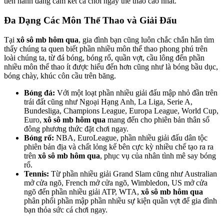
tiến hành đăng cam kết cá chơi ngay thể thao cao nhất.
Đa Dạng Các Môn Thể Thao và Giải Đấu
Tại
xô sô mb hôm qua
, gia đình bạn cũng luôn chắc chắn hẳn tìm
thấy chúng ta quen biết phần nhiều môn thể thao phong phú trên
loài chúng ta, từ đá bóng, bóng rổ, quần vợt, cầu lông đến phần
nhiều môn thể thao ít được hiểu đến hơn cũng như là bóng bầu dục,
bóng chày, khúc côn cầu trên băng.
Bóng đá:
Với một loạt phần nhiều giải đấu mập nhỏ đần trên
trái đất cũng như Ngoại Hạng Anh, La Liga, Serie A,
Bundesliga, Champions League, Europa League, World Cup,
Euro,
xô sô mb hôm qua
mang đến cho phiên bản thân số
đông phương thức đặt chơi ngay.
Bóng rổ:
NBA, EuroLeague, phần nhiều giải đấu dân tộc
phiên bản địa và chất lỏng kế bên cực kỳ nhiều chế tạo ra ra
trên
xô sô mb hôm qua
, phục vụ của nhân tình mê say bóng
rổ.
Tennis:
Từ phần nhiều giải Grand Slam cũng như Australian
mở cửa ngõ, French mở cửa ngõ, Wimbledon, US mở cửa
ngõ đến phần nhiều giải ATP, WTA,
xô sô mb hôm qua
phân phối phần mập phần nhiều sự kiện quần vợt để gia đình
bạn thỏa sức cá chơi ngay.