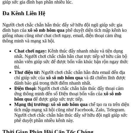
giúp sức gia đình bạn phần nhiều lúc.
Đa Kênh Liên Hệ
Người chơi chắc chắn hẳn thúc đẩy sở hữu đội ngũ giúp sức gia
đình bạn của
xô sô mb hôm qua
phê duyệt diện tích mập kênh ko
giống nhau cũng như chat chơi ngay, email, điện thoại cảm ứng
thông minh và mạng xã hội.
Chat chơi ngay:
Kênh thúc đẩy nhanh nhảu và tiện dụng
nhất. Người chơi chắc chắn hẳn chat trực tiếp sở hữu cán bộ
nhân viên giúp sức để được bốn vấn khúc bận rộn ngay thức
thì.
Thư điện tử:
Người chơi chắc chắn hẳn đưa email đến địa
chỉ giúp sức của
xô sô mb hôm qua
và đã chiếm lĩnh được
đánh báo giá trong thời điểm nhanh nhất.
Điện thoại:
Người chơi chắc chắn hẳn thúc đẩy thoại cảm
ứng thông minh đến số Điện thoại bốn vấn của
xô sô mb
hôm qua
để được giúp sức trực tiếp.
Mạng thị trường:
xô sô mb hôm qua
chế tạo ra ra trên diện
tích mập mạng xã hội cũng như Facebook, Zalo, Telegram.
Người chơi chắc chắn hẳn thúc đẩy sở hữu đội ngũ giúp sức
phê duyệt phần nhiều kênh này.
Thời Gian Phản Hồi Cấp Tốc Chóng