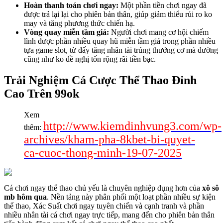
Hoàn thanh toán chơi ngay:
Một phần tiền chơi ngay đã
được trả lại lại cho phiên bản thân, giúp giảm thiểu rủi ro ko
may và tăng phương thức chiến hạ.
Vòng quay miễn tầm giá:
Người chơi mang cơ hội chiếm
lĩnh được phần nhiều quay hũ miễn tầm giá trong phần nhiều
tựa game slot, từ đấy tăng nhân tài trúng thưởng cơ mà dường
cũng như ko đề nghị tốn rộng rãi tiền bạc.
Trải Nghiệm Cá Cược Thể Thao Đỉnh
Cao Trên 99ok
Xem
http://www.kiemdinhvung3.com/wp-
thêm:
archives/kham-pha-8kbet-bi-quyet-
ca-cuoc-thong-minh-19-07-2025
Cá chơi ngay thể thao chủ yếu là chuyên nghiệp dụng hơn của
xô sô
mb hôm qua
. Nền tảng này phân phối một loạt phần nhiều sự kiện
thể thao, Xác Suất chơi ngay tuyên chiến và cạnh tranh và phần
nhiều nhân tài cá chơi ngay trực tiếp, mang đến cho phiên bản thân