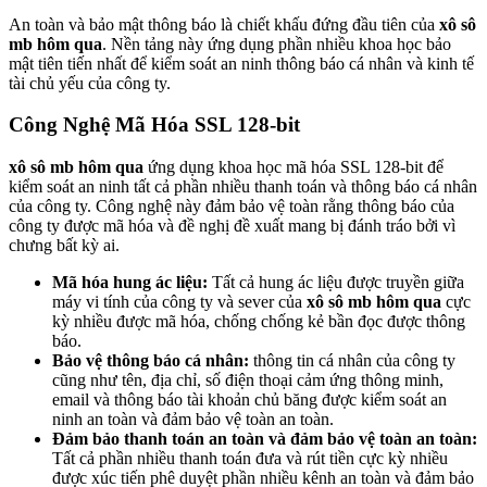
An toàn và bảo mật thông báo là chiết khấu đứng đầu tiên của
xô sô
mb hôm qua
. Nền tảng này ứng dụng phần nhiều khoa học bảo
mật tiên tiến nhất để kiểm soát an ninh thông báo cá nhân và kinh tế
tài chủ yếu của công ty.
Công Nghệ Mã Hóa SSL 128-bit
xô sô mb hôm qua
ứng dụng khoa học mã hóa SSL 128-bit để
kiểm soát an ninh tất cả phần nhiều thanh toán và thông báo cá nhân
của công ty. Công nghệ này đảm bảo vệ toàn rằng thông báo của
công ty được mã hóa và đề nghị đề xuất mang bị đánh tráo bởi vì
chưng bất kỳ ai.
Mã hóa hung ác liệu:
Tất cả hung ác liệu được truyền giữa
máy vi tính của công ty và sever của
xô sô mb hôm qua
cực
kỳ nhiều được mã hóa, chống chống kẻ bần đọc được thông
báo.
Bảo vệ thông báo cá nhân:
thông tin cá nhân của công ty
cũng như tên, địa chỉ, số điện thoại cảm ứng thông minh,
email và thông báo tài khoản chủ băng được kiểm soát an
ninh an toàn và đảm bảo vệ toàn an toàn.
Đảm bảo thanh toán an toàn và đảm bảo vệ toàn an toàn:
Tất cả phần nhiều thanh toán đưa và rút tiền cực kỳ nhiều
được xúc tiến phê duyệt phần nhiều kênh an toàn và đảm bảo