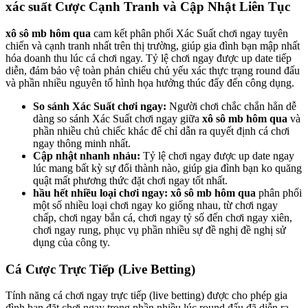
xác suất Cược Cạnh Tranh và Cập Nhật Liên Tục
xô sô mb hôm qua
cam kết phân phối Xác Suất chơi ngay tuyên
chiến và cạnh tranh nhất trên thị trường, giúp gia đình bạn mập nhất
hóa doanh thu lúc cá chơi ngay. Tỷ lệ chơi ngay được up date tiếp
diễn, đảm bảo vệ toàn phản chiếu chủ yếu xác thực trạng round đấu
và phần nhiều nguyên tố hình họa hưởng thúc đẩy đến công dụng.
So sánh Xác Suất chơi ngay:
Người chơi chắc chắn hẳn dễ
dàng so sánh Xác Suất chơi ngay giữa
xô sô mb hôm qua
và
phần nhiều chủ chiếc khác để chỉ dẫn ra quyết định cá chơi
ngay thông minh nhất.
Cập nhật nhanh nhảu:
Tỷ lệ chơi ngay được up date ngay
lúc mang bất kỳ sự đổi thành nào, giúp gia đình bạn ko quăng
quật mất phương thức đặt chơi ngay tốt nhất.
hầu hết nhiều loại chơi ngay:
xô sô mb hôm qua
phân phối
một số nhiều loại chơi ngay ko giống nhau, từ chơi ngay
chấp, chơi ngay bắn cá, chơi ngay tỷ số đến chơi ngay xiên,
chơi ngay rung, phục vụ phần nhiều sự đề nghị đề nghị sử
dụng của công ty.
Cá Cược Trực Tiếp (Live Betting)
Tính năng cá chơi ngay trực tiếp (live betting) được cho phép gia
đình bạn đặt chơi ngay trong phần nhiều lúc round đấu đã diễn ra.