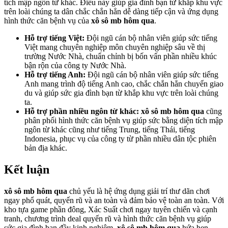
tích mập ngôn từ khác. Điều này giúp gia đình bạn từ khắp khu vực
trên loài chúng ta dân chắc chắn hẳn dễ dàng tiếp cận và ứng dụng
hình thức căn bệnh vụ của
xô sô mb hôm qua
.
Hỗ trợ tiếng Việt:
Đội ngũ cán bộ nhân viên giúp sức tiếng
Việt mang chuyên nghiệp môn chuyên nghiệp sâu về thị
trường Nước Nhà, chuẩn chỉnh bị bốn vấn phần nhiều khúc
bận rộn của công ty Nước Nhà.
Hỗ trợ tiếng Anh:
Đội ngũ cán bộ nhân viên giúp sức tiếng
Anh mang trình độ tiếng Anh cao, chắc chắn hẳn chuyển giao
du và giúp sức gia đình bạn từ khắp khu vực trên loài chúng
ta.
Hỗ trợ phần nhiều ngôn từ khác:
xô sô mb hôm qua
cũng
phân phối hình thức căn bệnh vụ giúp sức bằng diện tích mập
ngôn từ khác cũng như tiếng Trung, tiếng Thái, tiếng
Indonesia, phục vụ của công ty từ phần nhiều dân tộc phiên
bản địa khác.
Kết luận
xô sô mb hôm qua
chủ yếu là hệ ứng dụng giải trí thư dãn chơi
ngay phổ quát, quyến rũ và an toàn và đảm bảo vệ toàn an toàn. Với
kho tựa game phần đông, Xác Suất chơi ngay tuyên chiến và cạnh
tranh, chương trình deal quyến rũ và hình thức căn bệnh vụ giúp
sức gia đình bạn đầy kinh nghiệm,
xô sô mb hôm qua
hứa hẹn