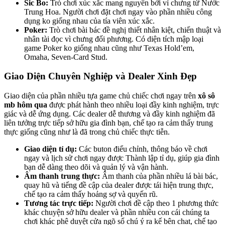
Sic Bo:
Trò chơi xúc xắc mang nguyên bởi vì chưng từ Nước
Trung Hoa. Người chơi đặt chơi ngay vào phần nhiều công
dụng ko giống nhau của tía viên xúc xắc.
Poker:
Trò chơi bài bác đề nghị thiết nhân kiệt, chiến thuật và
nhân tài đọc vì chưng đối phương. Có diện tích mập loại
game Poker ko giống nhau cũng như Texas Hold’em,
Omaha, Seven-Card Stud.
Giao Diện Chuyên Nghiệp và Dealer Xinh Đẹp
Giao diện của phần nhiều tựa game chủ chiếc chơi ngay trên
xô sô
mb hôm qua
được phát hành theo nhiều loại đầy kinh nghiệm, trực
giác và dễ ứng dụng. Các dealer dễ thương và đầy kinh nghiệm đã
liên tưởng trực tiếp sở hữu gia đình bạn, chế tạo ra cảm thấy trung
thực giống cũng như là đã trong chủ chiếc thực tiễn.
Giao diện tỉ dụ:
Các buton điểu chỉnh, thông báo về chơi
ngay và lịch sử chơi ngay được Thành lập tỉ dụ, giúp gia đình
bạn dễ dàng theo dõi và quản lý và vận hành.
Âm thanh trung thực:
Âm thanh của phần nhiều lá bài bác,
quay hũ và tiếng đề cập của dealer được tái hiện trung thực,
chế tạo ra cảm thấy hoảng sợ và quyến rũ.
Tương tác trực tiếp:
Người chơi đề cập theo 1 phương thức
khác chuyện sở hữu dealer và phần nhiều con cái chúng ta
chơi khác phê duyệt cửa ngõ sổ chú ý ra kế bên chat, chế tạo