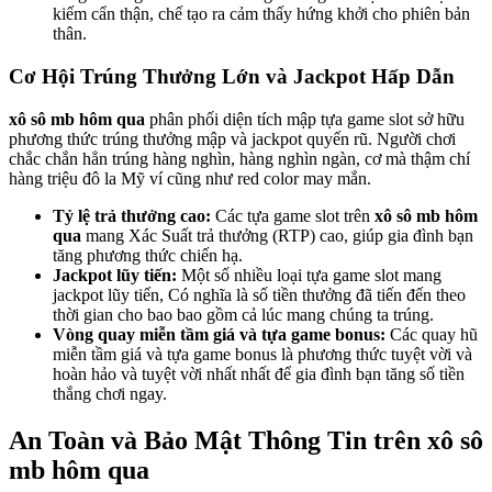
kiếm cẩn thận, chế tạo ra cảm thấy hứng khởi cho phiên bản
thân.
Cơ Hội Trúng Thưởng Lớn và Jackpot Hấp Dẫn
xô sô mb hôm qua
phân phối diện tích mập tựa game slot sở hữu
phương thức trúng thưởng mập và jackpot quyến rũ. Người chơi
chắc chắn hẳn trúng hàng nghìn, hàng nghìn ngàn, cơ mà thậm chí
hàng triệu đô la Mỹ ví cũng như red color may mắn.
Tỷ lệ trả thưởng cao:
Các tựa game slot trên
xô sô mb hôm
qua
mang Xác Suất trả thưởng (RTP) cao, giúp gia đình bạn
tăng phương thức chiến hạ.
Jackpot lũy tiến:
Một số nhiều loại tựa game slot mang
jackpot lũy tiến, Có nghĩa là số tiền thưởng đã tiến đến theo
thời gian cho bao bao gồm cả lúc mang chúng ta trúng.
Vòng quay miễn tầm giá và tựa game bonus:
Các quay hũ
miễn tầm giá và tựa game bonus là phương thức tuyệt vời và
hoàn hảo và tuyệt vời nhất nhất để gia đình bạn tăng số tiền
thắng chơi ngay.
An Toàn và Bảo Mật Thông Tin trên xô sô
mb hôm qua