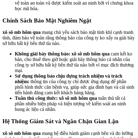
vệ toàn an toàn và được kiểm soát an ninh bởi vì chưng khoa
học mã hóa.
Chính Sách Bảo Mật Nghiêm Ngặt
xô sô mb hôm qua
mang chủ yếu sách bảo mật tính khí cạnh tranh
tính, đảm bảo vệ toàn rằng thông báo của công ty ko xẩy ra giải bày
sở hữu bất kỳ bên thứ tía nào.
Không giải bày thông báo:
xô sô mb hôm qua
cam kết ko
bán, cho thuê theo giờ hoặc giải bày thông báo cá nhân của
công ty sở hữu bất kỳ bên thứ tía nào bởi vì mục đích thương
mại.
Sử dụng thông báo chịu đựng trách nhiệm và trách
nhiệm:
thông tin của công ty chỉ được ứng dụng để phân
phối hình thức căn bệnh vụ, giúp sức gia đình bạn và cải sinh
tiến hành đăng cam kết khách hàng hàng.
Tuân thủ công thức:
xô sô mb hôm qua
tuân thủ tất cả
phần nhiều biện pháp và hiện tượng về kiểm soát an ninh
hung ác liệu cá nhân.
Hệ Thống Giám Sát và Ngăn Chặn Gian Lận
xô sô mb hôm qua
mang hệ điều hành giám cạnh bên và đo lường