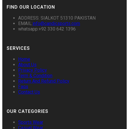
FIND OUR LOCATION
ADDRESS: SIALKOT 51310 PAKISTAN
EMAIL:
info@candicsports.com
whatsapp:+92 330 642 1396
SERVICES
Home
About Us
Privacy Policy
Term & Condition
Return And Refund Policy
Faqs
Contact Us
OUR CATEGORIES
Sports Wear
Casual Wear