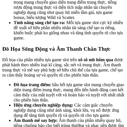
trọng mang chuyển giao diện trang điểm trung thực, tiếng
rượu động trung thực và diện tích mập nhân tài chuyên
nghiệp dụng cũng như quay hũ miễn tầm giá, tựa game
bonus, biểu tượng Wild và Scatter.
Tính năng sáng chế tạo ra:
Mỗi tựa game slot cực kỳ nhiều
đề xuất sở hữu phần nhiều nhân tài sáng chế tạo ra riêng,
khiến buộc phải ko giống nhau và tăng tính quyến rũ cho tựa
game.
Đồ Họa Sống Động và Âm Thanh Chân Thực
Đồ họa của phần nhiều tựa game slot trên
xô sô mb hôm qua
được
phát hành theo nhiều loại kĩ càng, sắc nét và trung thực. Âm thanh
trung thực và mê say phù hợp sở hữu chủ thể của tựa game, chế tạo
ra cảm thấy hoảng sợ và quyến rũ cho phiên bản thân.
Đồ họa trang điểm:
hầu hết tựa game slot mang chuyển giao
diện trang điểm trung thực, mang đến tiến hành đăng cam kết
cảm thấy của mắt tuyệt vời và hoàn hảo và tuyệt vời nhất nhất
cho phiên bản thân.
Hiệu ứng chuyên nghiệp dụng:
Các cảm giác chuyên
nghiệp dụng cũng như ánh sáng, khói lửa, vụ nổ được ứng
dụng để tăng tính quyến rũ và quyến rũ cho tựa game.
Âm thanh mê say hợp:
Âm thanh của phần nhiều quay hũ,
tiếng chuông báo cho biết trúng thưởng và nhạc nền được tìm