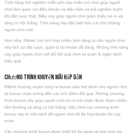
Tính năng thử nghiệm miễn phí của nhiều trò chơi giúp người
chơi làm quen với điều khoản và điều kiện và trải nghiệm trước
khi đặt cược thật. Điều này giúp người chơi giảm thiểu rủi ro và
tăng cơ hội thắng. Tính năng này đặc biệt hữu ích cho những
người chơi mới.
Hơn nữa, Rikbet còn tích hợp nhiều tính năng tư vấn người chơi,
như lịch sử đặt cược, quản lý tài khoản dễ dàng. Những tính năng
này giúp người chơi call dõi kết quả chơi và quản lý ngân sách
hiệu quả.
Chương Trình Khuyến Mãi Hấp Dẫn
Rikbet thường xuyên tung ra bonus siêu hot dành cho người chơi,
từ bonus chào mừng đến các tích điểm đổi quà. Những chương
trình bonus này giúp người chơi có cơ hội nhận được thêm nhiều
tiền thưởng và tăng cơ hội thắng. Việc chơi các chương trình
bonus này là một cách để người chơi tối đa hóa khoản lời của
mình.
Các chương trình bonus được thiết kế đa dạng và phù hợp với