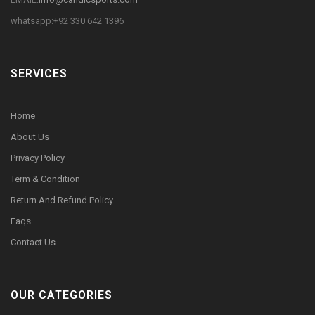
whatsapp:+92 330 642 1396
SERVICES
Home
About Us
Privacy Policy
Term & Condition
Return And Refund Policy
Faqs
Contact Us
OUR CATEGORIES