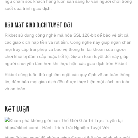
ngũ chăm sóc khách hàng luôn sẵn sàng tư vấn người chơi trong
suốt quá trình giao dịch.
Bảo Mật Giao Dịch Tuyệt Đối
Rikbet sử dụng công nghệ mã hóa SSL 128-bit để bảo vệ tất cả
các giao dịch nạp tiền và rút tiền. Công nghệ này giúp ngăn chặn
mọi truy cập trái phép và bảo vệ thông tin tài khoản của người
chơi khỏi bị đánh cắp hoặc tiết lộ. Sự an toàn tuyệt đối này giúp
người chơi yên tâm hơn khi thực hiện các giao dịch trên Rikbet.
Rikbet cũng tuân thủ nghiêm ngặt các quy định về an toàn thông
tin, đảm bảo mọi giao dịch đều được thực hiện một cách an toàn
và an toàn.
Kết luận
https://rikbet.com/ đã chứng minh được vị thế của mình như một