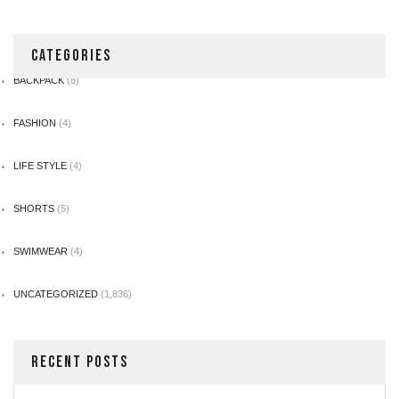
CATEGORIES
BACKPACK
(8)
FASHION
(4)
LIFE STYLE
(4)
SHORTS
(5)
SWIMWEAR
(4)
UNCATEGORIZED
(1,836)
RECENT POSTS