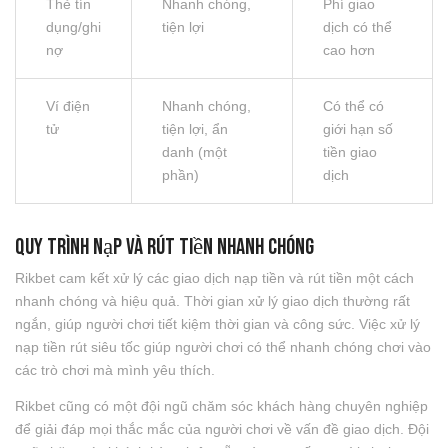
Thẻ tín
Nhanh chóng,
Phí giao
dụng/ghi
tiện lợi
dịch có thể
nợ
cao hơn
Ví điện
Nhanh chóng,
Có thể có
tử
tiện lợi, ẩn
giới hạn số
danh (một
tiền giao
phần)
dịch
Quy Trình Nạp Và Rút Tiền Nhanh Chóng
Rikbet cam kết xử lý các giao dịch nạp tiền và rút tiền một cách
nhanh chóng và hiệu quả. Thời gian xử lý giao dịch thường rất
ngắn, giúp người chơi tiết kiệm thời gian và công sức. Việc xử lý
nạp tiền rút siêu tốc giúp người chơi có thể nhanh chóng chơi vào
các trò chơi mà mình yêu thích.
Rikbet cũng có một đội ngũ chăm sóc khách hàng chuyên nghiệp
để giải đáp mọi thắc mắc của người chơi về vấn đề giao dịch. Đội