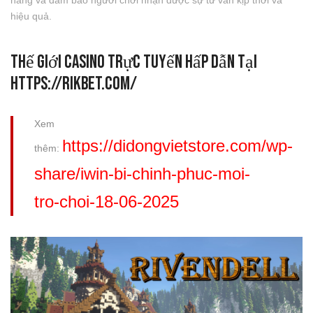
hiệu quả.
Thế Giới Casino Trực Tuyến Hấp Dẫn tại
https://rikbet.com/
Xem
https://didongvietstore.com/wp-
thêm:
share/iwin-bi-chinh-phuc-moi-
tro-choi-18-06-2025