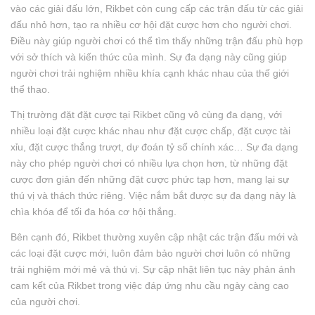
vào các giải đấu lớn, Rikbet còn cung cấp các trận đấu từ các giải
đấu nhỏ hơn, tạo ra nhiều cơ hội đặt cược hơn cho người chơi.
Điều này giúp người chơi có thể tìm thấy những trận đấu phù hợp
với sở thích và kiến thức của mình. Sự đa dạng này cũng giúp
người chơi trải nghiệm nhiều khía cạnh khác nhau của thế giới
thể thao.
Thị trường đặt đặt cược tại Rikbet cũng vô cùng đa dạng, với
nhiều loại đặt cược khác nhau như đặt cược chấp, đặt cược tài
xỉu, đặt cược thắng trượt, dự đoán tỷ số chính xác… Sự đa dạng
này cho phép người chơi có nhiều lựa chọn hơn, từ những đặt
cược đơn giản đến những đặt cược phức tạp hơn, mang lại sự
thú vị và thách thức riêng. Việc nắm bắt được sự đa dạng này là
chìa khóa để tối đa hóa cơ hội thắng.
Bên cạnh đó, Rikbet thường xuyên cập nhật các trận đấu mới và
các loại đặt cược mới, luôn đảm bảo người chơi luôn có những
trải nghiệm mới mẻ và thú vị. Sự cập nhật liên tục này phản ánh
cam kết của Rikbet trong việc đáp ứng nhu cầu ngày càng cao
của người chơi.