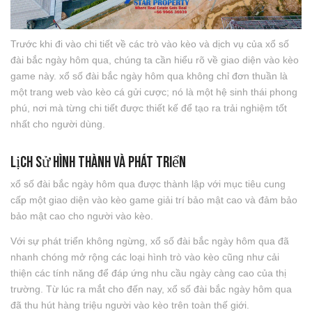
Trước khi đi vào chi tiết về các trò vào kèo và dịch vụ của xổ số
đài bắc ngày hôm qua, chúng ta cần hiểu rõ về giao diện vào kèo
game này. xổ số đài bắc ngày hôm qua không chỉ đơn thuần là
một trang web vào kèo cá gửi cược; nó là một hệ sinh thái phong
phú, nơi mà từng chi tiết được thiết kế để tạo ra trải nghiệm tốt
nhất cho người dùng.
Lịch Sử Hình Thành Và Phát Triển
xổ số đài bắc ngày hôm qua được thành lập với mục tiêu cung
cấp một giao diện vào kèo game giải trí bảo mật cao và đảm bảo
bảo mật cao cho người vào kèo.
Với sự phát triển không ngừng, xổ số đài bắc ngày hôm qua đã
nhanh chóng mở rộng các loại hình trò vào kèo cũng như cải
thiện các tính năng để đáp ứng nhu cầu ngày càng cao của thị
trường. Từ lúc ra mắt cho đến nay, xổ số đài bắc ngày hôm qua
đã thu hút hàng triệu người vào kèo trên toàn thế giới.