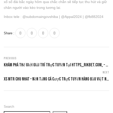
xổ số đài bắc ngày hôm qua chắc chắn sẽ tiếp tục thu hút và giữ
chân người vào kèo trong tương lai.
Inbox tele : @subdomaingovshiba | @Appal2024 | @fb882024
Share :
Previous
Khám Phá Thế Giới Giải Trí Trực Tuyến Tại Https__rikbet.com_ – Hành Trình Trải Nghiệm Tuyệt Vời
Next
Xs Mtr Chu Nhat – Nền Tảng Cá Cược Trực Tuyến Hàng Đầu Việt Nam
Search