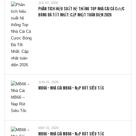
JUL 07, 2026
Phân Tích Hiệu Suất Hệ Thống Top Nhà Cái Cá Cược
Bóng Đá Tốt Nhất: Cập Nhật Toàn Diện 2026
JUN 01, 2026
MB66 – Nhà Cái MB66 – Nạp Rút Siêu Tốc
MAY 31, 2026
MB66 – Nhà Cái MB66 – Nạp Rút Siêu Tốc