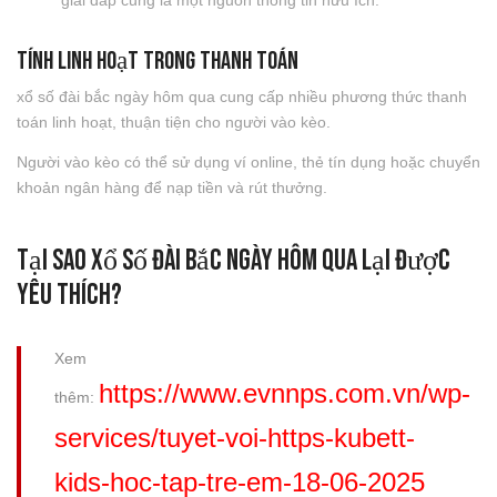
giải đáp cũng là một nguồn thông tin hữu ích.
Tính Linh Hoạt Trong Thanh Toán
xổ số đài bắc ngày hôm qua cung cấp nhiều phương thức thanh
toán linh hoạt, thuận tiện cho người vào kèo.
Người vào kèo có thể sử dụng ví online, thẻ tín dụng hoặc chuyển
khoản ngân hàng để nạp tiền và rút thưởng.
Tại Sao xổ số đài bắc ngày hôm qua Lại Được
Yêu Thích?
Xem
https://www.evnnps.com.vn/wp-
thêm:
services/tuyet-voi-https-kubett-
kids-hoc-tap-tre-em-18-06-2025