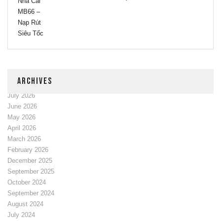
ARCHIVES
July 2026
June 2026
May 2026
April 2026
March 2026
February 2026
December 2025
September 2025
October 2024
September 2024
August 2024
July 2024