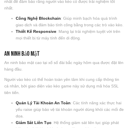
nhất để đảm bảo rằng người vào kèo có được trải nghiệm tốt
nhất.
Công Nghệ Blockchain
: Giúp minh bạch hóa quá trình
giao dịch và đảm bảo tính công bằng trong các trò vào kèo.
Thiết Kế Responsive
: Mang lại trải nghiệm tuyệt vời trên
mọi thiết bị từ máy tính đến di động.
An Ninh Bảo Mật
An ninh bảo mật cao tại xổ số đài bắc ngày hôm qua được đặt lên
hàng đầu.
Người vào kèo có thể hoàn toàn yên tâm khi cung cấp thông tin
cá nhân, bởi giao diện vào kèo game này sử dụng mã hóa SSL
tiên tiến.
Quản Lý Tài Khoản An Toàn
: Các tính năng xác thực hai
yếu raise giúp bảo vệ tài khoản người dùng khỏi các mối đe
dọa.
Giám Sát Liên Tục
: Hệ thống giám sát liên tục giúp phát