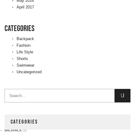
May 2018
April 2017
Categories
Backpack
Fashion
Life Style
Shorts
Swimwear
Uncategorized
CATEGORIES
BACKPACK
(8)