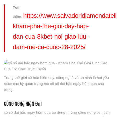
Xem
https://www.salvadoridiamondateli
thêm:
kham-pha-the-gioi-day-hap-
dan-cua-8kbet-noi-giao-luu-
dam-me-ca-cuoc-28-2025/
Trong thế giới số hóa hiện nay, công nghệ và an ninh là hai yếu
raise cực kỳ quan trọng mà xổ số đài bắc ngày hôm qua chú
trọng.
Công Nghệ Hiện Đại
xổ số đài bắc ngày hôm qua áp dụng những công nghệ tiên tiến