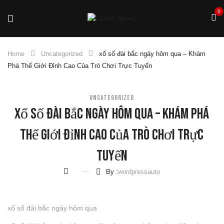
0
Home
Uncategorized
xổ số đài bắc ngày hôm qua – Khám
Phá Thế Giới Đỉnh Cao Của Trò Chơi Trực Tuyến
UNCATEGORIZED
Xổ Số Đài Bắc Ngày Hôm Qua – Khám Phá
Thế Giới Đỉnh Cao Của Trò Chơi Trực
Tuyến
By :
wordpressauto
xổ số đài bắc ngày hôm qua