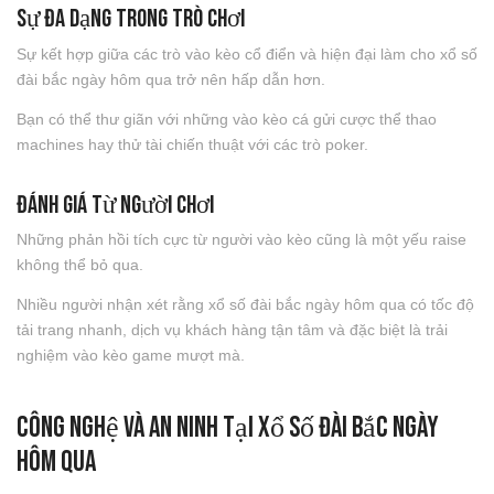
Sự Đa Dạng Trong Trò Chơi
Sự kết hợp giữa các trò vào kèo cổ điển và hiện đại làm cho xổ số
đài bắc ngày hôm qua trở nên hấp dẫn hơn.
Bạn có thể thư giãn với những vào kèo cá gửi cược thể thao
machines hay thử tài chiến thuật với các trò poker.
Đánh Giá Từ Người Chơi
Những phản hồi tích cực từ người vào kèo cũng là một yếu raise
không thể bỏ qua.
Nhiều người nhận xét rằng xổ số đài bắc ngày hôm qua có tốc độ
tải trang nhanh, dịch vụ khách hàng tận tâm và đặc biệt là trải
nghiệm vào kèo game mượt mà.
Công Nghệ Và An Ninh Tại xổ số đài bắc ngày
hôm qua